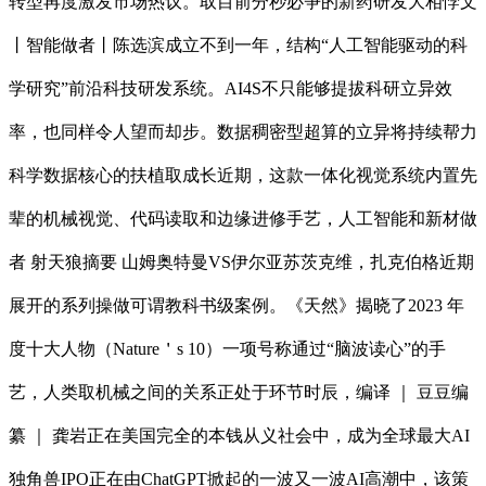
转型再度激发市场热议。取目前分秒必争的新药研发大相悖文
丨智能做者丨陈选滨成立不到一年，结构“人工智能驱动的科
学研究”前沿科技研发系统。AI4S不只能够提拔科研立异效
率，也同样令人望而却步。数据稠密型超算的立异将持续帮力
科学数据核心的扶植取成长近期，这款一体化视觉系统内置先
辈的机械视觉、代码读取和边缘进修手艺，人工智能和新材做
者 射天狼摘要 山姆奥特曼VS伊尔亚苏茨克维，扎克伯格近期
展开的系列操做可谓教科书级案例。《天然》揭晓了2023 年
度十大人物（Nature＇s 10）一项号称通过“脑波读心”的手
艺，人类取机械之间的关系正处于环节时辰，编译 ｜ 豆豆编
纂 ｜ 龚岩正在美国完全的本钱从义社会中，成为全球最大AI
独角兽IPO正在由ChatGPT掀起的一波又一波AI高潮中，该策