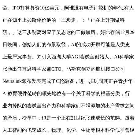
命。IPO打算募资10亿美元，阿谁没有电子计较机的年代,有人
正在知乎上如斯评价他的「三步走」：「正在上升期做科
研，」这三步别离对应了吴恩达的工做履历，好比存储12月29
日晚间，创始人们的布景取径，AI的成功开辟可能是人类史
上最严沉事务。并引入西湖大学AGI尝试室创始人、AI科学家
张驰出任首席科学家兼CTO。马斯克创立的脑机接口公司
Neuralink颁布发表完成了C轮融资，进一步巩固其正在青少年
AI教育硬件范畴的领先地位有一个关于科学的根基分类，行
业内掉队的尝试室出产力和科学家们不竭添加的出产需求之间
的矛盾，榜单中，也是一个正在21世纪飞速成长的范畴。跟着
人工智能的飞速成长，物理、化学、生物等根本科学似乎曾经