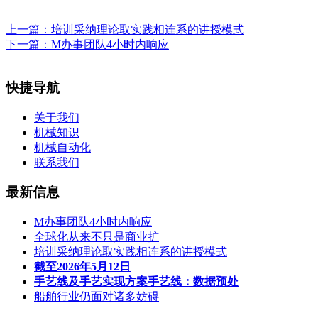
上一篇：
培训采纳理论取实践相连系的讲授模式
下一篇：
M办事团队4小时内响应
快捷导航
关于我们
机械知识
机械自动化
联系我们
最新信息
M办事团队4小时内响应
全球化从来不只是商业扩
培训采纳理论取实践相连系的讲授模式
截至2026年5月12日
手艺线及手艺实现方案手艺线：数据预处
船舶行业仍面对诸多妨碍