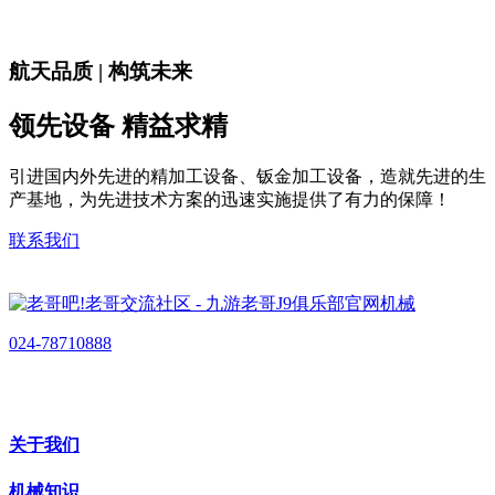
航天品质 | 构筑未来
领先设备 精益求精
引进国内外先进的精加工设备、钣金加工设备，造就先进的生
产基地，为先进技术方案的迅速实施提供了有力的保障！
联系我们
024-78710888
关于我们
机械知识