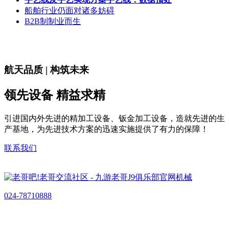
船舶行业仍面对诸多妨碍
B2B制制业而生
航天品质 | 构筑未来
领先设备 精益求精
引进国内外先进的精加工设备、钣金加工设备，造就先进的生
产基地，为先进技术方案的迅速实施提供了有力的保障！
联系我们
024-78710888