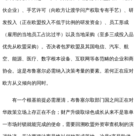
伙企业）、手艺许可（向欧方让渡学问产权取专有手艺）、研
发投入（正在欧盟投入不低于比例的研发资金）、员工形成
（雇用的当地员工占比过半）以及当地采购（至多三成投入品
优先从欧盟采购）。否决者包罗欧盟及其国电信、汽车、航
空、能源、医疗、数字根本设备、互联网等各范畴的企业和商
协会。这是布鲁塞尔必需纳入决策考量的要素。若何正在应对
欧方从义倾向的同时。
有一个根基前提必需厘清，布鲁塞尔取部门国之间正在对
华政策立场上存正在不合；财产升级取绿色成长从来不是靠单
一市场封锁就能完成的使命，需要回溯欧盟外资审查机制的演