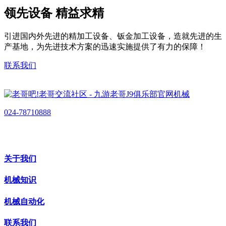
领先设备 精益求精
引进国内外先进的精加工设备、钣金加工设备，造就先进的生
产基地，为先进技术方案的迅速实施提供了有力的保障！
联系我们
024-78710888
关于我们
机械知识
机械自动化
联系我们