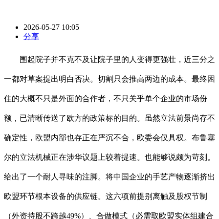
2026-05-27 10:05
分享
围起院子并不克不及让院子里的人变得更强壮，近三分之
一都对草案提出明白否决。切割只会推高两边的成本。最终困
住的大概不只是外面的合作者，不只关乎单个企业的市场份
额，已清晰传送了欧方的政策标的目的。虽然立法前景尚存不
确定性，欧盟内部也存正在严沉不合，欧委会仅具权。布鲁塞
尔的立法机械正在涉华议题上较着提速。也能够说颇为苛刻。
给出了一个耐人寻味的注脚。将中国企业的手艺产物逐渐挤出
欧盟环节根本设备的供应链。这六项前提别离触及股权节制
（外资持股不跨越49%）、合做模式（必需取欧盟实体组建合