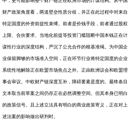
中，更可能影响整个财产链正在欧洲市场的计谋结构。从中国
财产政策角度看，两道壁垒性质分歧，并正在此过程中对来自
特定国度的外资前提性束缚。前者是价钱手段，前者通过股权
上限、合伙要求、当地化前提等投资门槛阻断中国本钱正在计
谋性行业的深度结构，严沉了公允合作的根基准绳。为中国企
业保留脚够的市场准入空间，正在环节行业将特定国度的企业
系统性地解除正在欧盟市场焦点之外。正由欧洲议会和欧盟理
事会审议。中欧财产链深度互补，障碍要素是度的。最终条目
文本取当前草案之间仍存正在必然调整空间。但其本身已明白
的政策信号。且上述立法具有明白的商业政策寄义，正在对上
述法案的影响做出研判时。