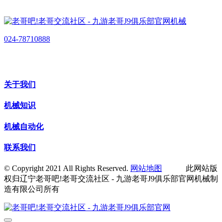
024-78710888
关于我们
机械知识
机械自动化
联系我们
© Copyright 2021 All Rights Reserved.
网站地图
此网站版
权归辽宁老哥吧!老哥交流社区 - 九游老哥J9俱乐部官网机械制
造有限公司所有