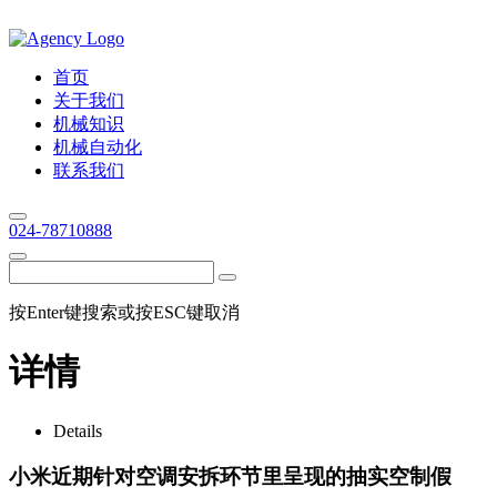
首页
关于我们
机械知识
机械自动化
联系我们
024-78710888
按Enter键搜索或按ESC键取消
详情
Details
小米近期针对空调安拆环节里呈现的抽实空制假