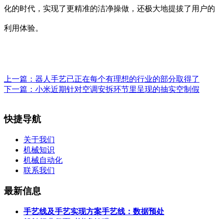
化的时代，实现了更精准的洁净操做，还极大地提拔了用户的
利用体验。
上一篇：
器人手艺已正在每个有理想的行业的部分取得了
下一篇：
小米近期针对空调安拆环节里呈现的抽实空制假
快捷导航
关于我们
机械知识
机械自动化
联系我们
最新信息
手艺线及手艺实现方案手艺线：数据预处