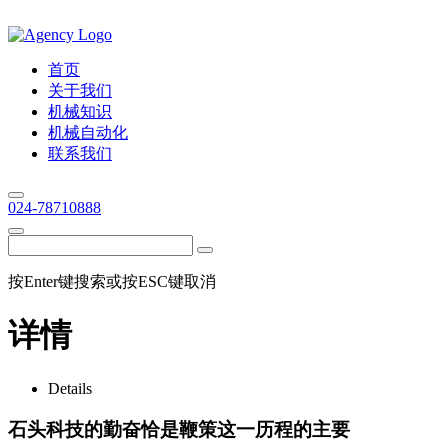
首页
关于我们
机械知识
机械自动化
联系我们
024-78710888
按Enter键搜索或按ESC键取消
详情
Details
石头科技的勤奋恰是鞭策这一历程的主要