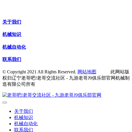
关于我们
机械知识
机械自动化
联系我们
© Copyright 2021 All Rights Reserved.
网站地图
此网站版
权归辽宁老哥吧!老哥交流社区 - 九游老哥J9俱乐部官网机械制
造有限公司所有
关于我们
机械知识
机械自动化
联系我们