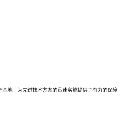
产基地，为先进技术方案的迅速实施提供了有力的保障！