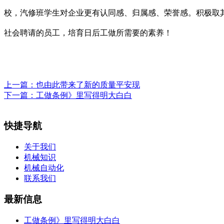
校，汽修班学生对企业更有认同感、归属感、荣誉感。积极取
社会聘请的员工，培育日后工做所需要的素养！
上一篇：
也由此带来了新的质量平安现
下一篇：
工做条例》里写得明大白白
快捷导航
关于我们
机械知识
机械自动化
联系我们
最新信息
工做条例》里写得明大白白