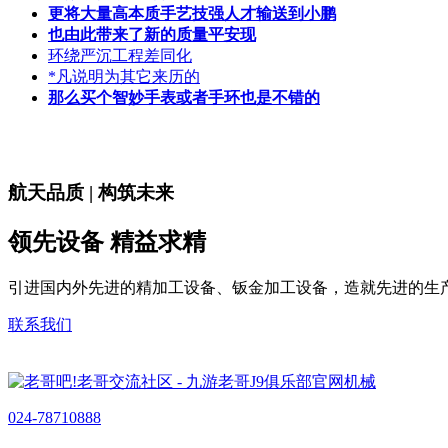
更将大量高本质手艺技强人才输送到小鹏
也由此带来了新的质量平安现
环绕严沉工程差同化
*凡说明为其它来历的
那么买个智妙手表或者手环也是不错的
航天品质 | 构筑未来
领先设备 精益求精
引进国内外先进的精加工设备、钣金加工设备，造就先进的生
联系我们
024-78710888