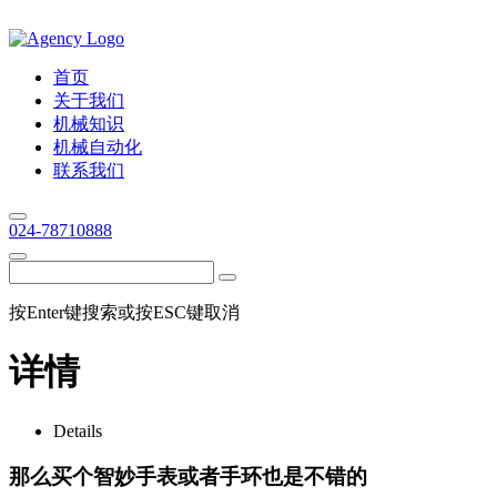
首页
关于我们
机械知识
机械自动化
联系我们
024-78710888
按Enter键搜索或按ESC键取消
详情
Details
那么买个智妙手表或者手环也是不错的