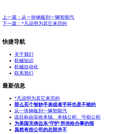
上一篇：
从一块钢板到一辆智能汽
下一篇：
*凡说明为其它来历的
快捷导航
关于我们
机械知识
机械自动化
联系我们
最新信息
*凡说明为其它来历的
那么买个智妙手表或者手环也是不错的
从一块钢板到一辆智能汽
该目标由实收本钱、本钱公积、亏损公积
为美国充傍边东‘守护’所供给办事的报
虽然有些公司的总部并不