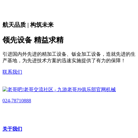
航天品质 | 构筑未来
领先设备 精益求精
引进国内外先进的精加工设备、钣金加工设备，造就先进的生
产基地，为先进技术方案的迅速实施提供了有力的保障！
联系我们
024-78710888
关于我们