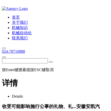
首页
关于我们
机械知识
机械自动化
联系我们
024-78710888
按Enter键搜索或按ESC键取消
详情
Details
收受可能影响施行公事的礼物、礼...安徽安凯汽