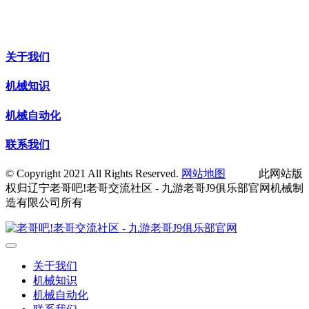
关于我们
机械知识
机械自动化
联系我们
© Copyright 2021 All Rights Reserved.
网站地图
此网站版
权归辽宁老哥吧!老哥交流社区 - 九游老哥J9俱乐部官网机械制
造有限公司所有
关于我们
机械知识
机械自动化