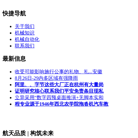
快捷导航
关于我们
机械知识
机械自动化
联系我们
最新信息
收受可能影响施行公事的礼物、礼...安徽
8月26日-29内多区域有强降雨
阿里、、字节这些大厂正在杭州有大量岗
证明研究核心联系我们平安免责条目现私
立异采用“数字四预桌面推演+无脚本实和
程专业源于1946年西北农学院拖沓机汽车教
航天品质 | 构筑未来