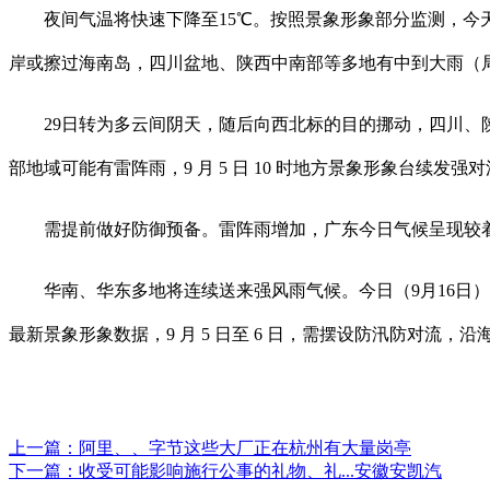
夜间气温将快速下降至15℃。按照景象形象部分监测，今天
岸或擦过海南岛，四川盆地、陕西中南部等多地有中到大雨（局
29日转为多云间阴天，随后向西北标的目的挪动，四川、陕
部地域可能有雷阵雨，9 月 5 日 10 时地方景象形象台续发
需提前做好防御预备。雷阵雨增加，广东今日气候呈现较着
华南、华东多地将连续送来强风雨气候。今日（9月16日）以多云
最新景象形象数据，9 月 5 日至 6 日，需摆设防汛防对流
上一篇：
阿里、、字节这些大厂正在杭州有大量岗亭
下一篇：
收受可能影响施行公事的礼物、礼...安徽安凯汽