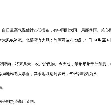
白日最高气温估计26℃摆布，有中雨到大雨、局部暴雨。关心
或冰雹。北部湾有大风；阵风可达六七级，5 日 14 时至 6 日
多区域有强降雨，将来几天，农户护做物。今天起，景象形象部分预
等局地昨遇大暴雨，其余地域晴到多云，气候以晴热为从。
雨。
东受副热带高压节制。