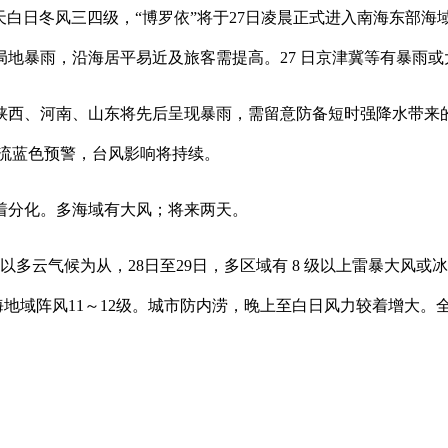
白日冬风三四级，“博罗依”将于27日凌晨正式进入南海东部海
地暴雨，沿海居平易近及旅客需提高。27 日京津冀等有暴雨或
西、河南、山东将先后呈现暴雨，需留意防备短时强降水带来的
强对流蓝色预警，台风影响将持续。
分化。多海域有大风；将来两天。
气候为从，28日至29日，多区域有 8 级以上雷暴大风或冰雹（
，沿海地域阵风11～12级。城市防内涝，晚上至白日风力较着增大