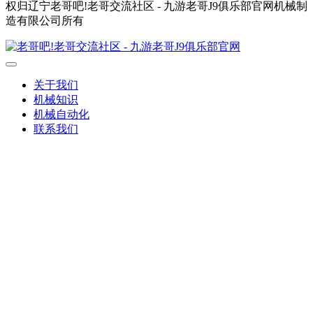
权归辽宁老哥吧!老哥交流社区 - 九游老哥J9俱乐部官网机械制
造有限公司所有
关于我们
机械知识
机械自动化
联系我们