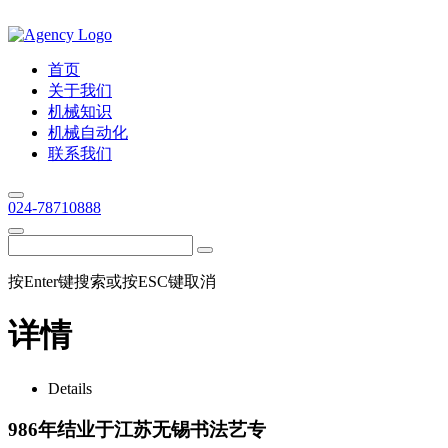
首页
关于我们
机械知识
机械自动化
联系我们
024-78710888
按Enter键搜索或按ESC键取消
详情
Details
986年结业于江苏无锡书法艺专