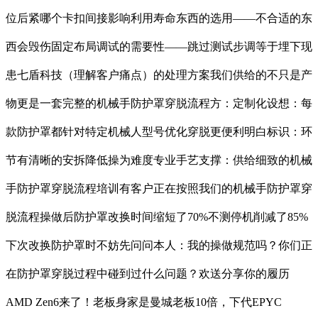
位后紧哪个卡扣间接影响利用寿命东西的选用——不合适的东
西会毁伤固定布局调试的需要性——跳过测试步调等于埋下现
患七盾科技（理解客户痛点）的处理方案我们供给的不只是产
物更是一套完整的机械手防护罩穿脱流程方：定制化设想：每
款防护罩都针对特定机械人型号优化穿脱更便利明白标识：环
节有清晰的安拆降低操为难度专业手艺支撑：供给细致的机械
手防护罩穿脱流程培训有客户正在按照我们的机械手防护罩穿
脱流程操做后防护罩改换时间缩短了70%不测停机削减了85%
下次改换防护罩时不妨先问问本人：我的操做规范吗？你们正
在防护罩穿脱过程中碰到过什么问题？欢送分享你的履历
AMD Zen6来了！老板身家是曼城老板10倍，下代EPYC