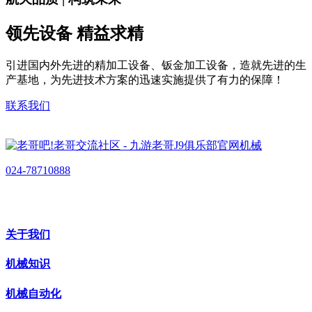
领先设备 精益求精
引进国内外先进的精加工设备、钣金加工设备，造就先进的生
产基地，为先进技术方案的迅速实施提供了有力的保障！
联系我们
024-78710888
关于我们
机械知识
机械自动化