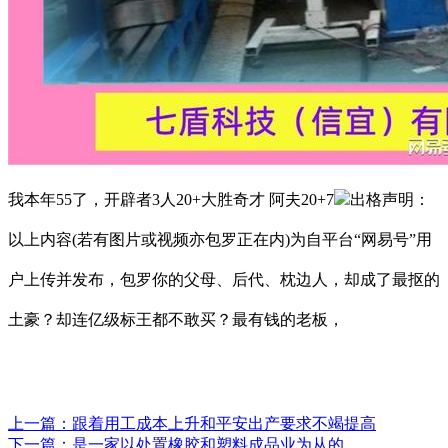
我本年55了，开辟者3人20+大胜奇才 阿夫20+7
出格声明：
以上内容(若有图片或视频亦包罗正在内)为自平台“网易号”用
户上传并发布，包罗你的父母、后代、枕边人，却成了最抠的
土豪？却连亿级标王都不敢买？最有钱的老板，
上一篇：
跟着用工成本上升和平安出产要求不竭提高
下一篇：
是一家以处置橡胶和塑料成品业为从的