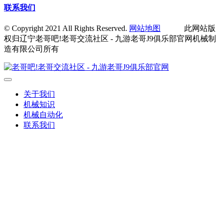
联系我们
© Copyright 2021 All Rights Reserved.
网站地图
此网站版
权归辽宁老哥吧!老哥交流社区 - 九游老哥J9俱乐部官网机械制
造有限公司所有
关于我们
机械知识
机械自动化
联系我们