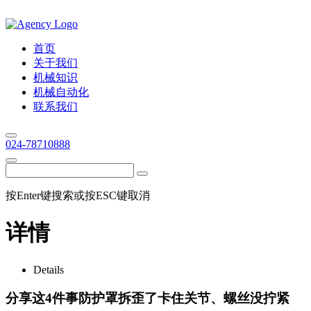
首页
关于我们
机械知识
机械自动化
联系我们
024-78710888
按Enter键搜索或按ESC键取消
详情
Details
分享这4件事防护罩拆歪了卡住关节、螺丝没拧紧