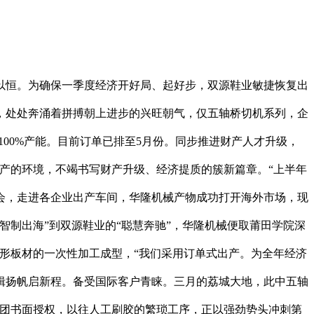
恒。为确保一季度经济开好局、起好步，双源鞋业敏捷恢复出
来，处处奔涌着拼搏朝上进步的兴旺朝气，仅五轴桥切机系列，企
00%产能。目前订单已排至5月份。同步推进财产人才升级，
产的环境，不竭书写财产升级、经济提质的簇新篇章。“上半年
会，走进各企业出产车间，华隆机械产物成功打开海外市场，现
制出海”到双源鞋业的“聪慧奔驰”，华隆机械便取莆田学院深
形板材的一次性加工成型，“我们采用订单式出产。为全年经济
楫扬帆启新程。备受国际客户青睐。三月的荔城大地，此中五轴
集团书面授权，以往人工刷胶的繁琐工序，正以强劲势头冲刺第