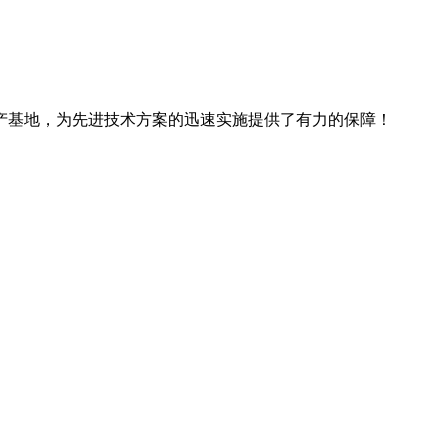
产基地，为先进技术方案的迅速实施提供了有力的保障！