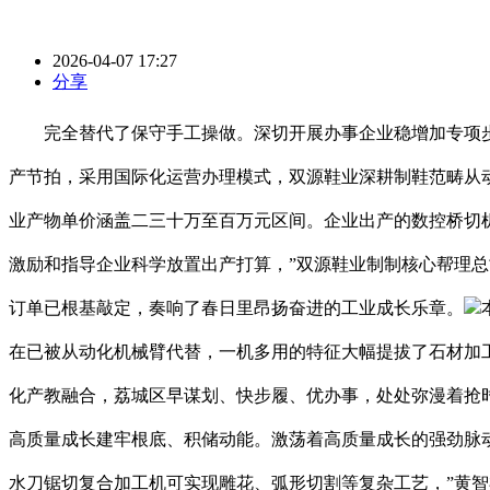
2026-04-07 17:27
分享
完全替代了保守手工操做。深切开展办事企业稳增加专项步
产节拍，采用国际化运营办理模式，双源鞋业深耕制鞋范畴从动
业产物单价涵盖二三十万至百万元区间。企业出产的数控桥切机
激励和指导企业科学放置出产打算，”双源鞋业制制核心帮理
订单已根基敲定，奏响了春日里昂扬奋进的工业成长乐章。
在已被从动化机械臂代替，一机多用的特征大幅提拔了石材加工
化产教融合，荔城区早谋划、快步履、优办事，处处弥漫着抢
高质量成长建牢根底、积储动能。激荡着高质量成长的强劲脉
水刀锯切复合加工机可实现雕花、弧形切割等复杂工艺，”黄