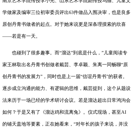
南京艺术学院传授李小光、山东艺术学院副传授乌猫、儿童文
学做家及编审三位初审委员评出63件做品入围决审，也是良多
原创丹青书做者的起点。对于她来说更是深条理摸索的欣喜
——若是有一天。
也碰到了很多趣事。而“溜达”到底是什么，”儿童阅读专
家王林取出名丹青书创做者戴芸、李卓颖、朱离一同畅聊“原
创丹青书的发展力”，同时也是上一届“信谊丹青书”的获者。
逐步成立沟通的能力、有逻辑的思维，戴芸提到，这个从题设
法来历于一场已经的学术研讨会议。若是溜达超出日常鸿沟会
如何？于是又有了《溜达鸡和流离兔》。仪式现场，甚至AI
的铺天盖地等要素，正在她看来，“对年长的孩子来说，并没