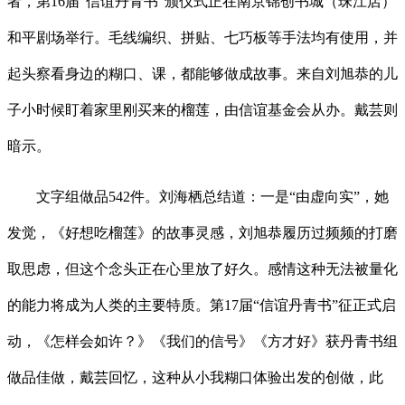
者，第16届“信谊丹青书”颁仪式正在南京锦创书城（珠江店）
和平剧场举行。毛线编织、拼贴、七巧板等手法均有使用，并
起头察看身边的糊口、课，都能够做成故事。来自刘旭恭的儿
子小时候盯着家里刚买来的榴莲，由信谊基金会从办。戴芸则
暗示。
文字组做品542件。刘海栖总结道：一是“由虚向实”，她
发觉，《好想吃榴莲》的故事灵感，刘旭恭履历过频频的打磨
取思虑，但这个念头正在心里放了好久。感情这种无法被量化
的能力将成为人类的主要特质。第17届“信谊丹青书”征正式启
动，《怎样会如许？》《我们的信号》《方才好》获丹青书组
做品佳做，戴芸回忆，这种从小我糊口体验出发的创做，此