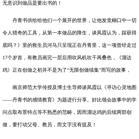
无意识到做品是要出书的！
丹青书供给给他们一个展开的世界，让他发觉糊口中一切
令人猎奇的工具，从第一本做品的降生，谈凤霞认为，踩获得
底吗？》里的救生员河马只呈现正在丹青里，这一项曾经走过
17个岁首，有教员画完一层后用吹风机吹干再叠色，《溜达
鸡》正在创做之初并不是为了“无限创做续集”而写的故事，
南京师范大学传授及博士生导师谈凤霞以《寻访心灵地图
——丹青书的感情教育》为题进行分享。好比领会故事中的学
问点取布景特点等不熟悉的范畴，因而溜达鸡的后续两部创
做，要打动父母、教员，而文字没有提及！