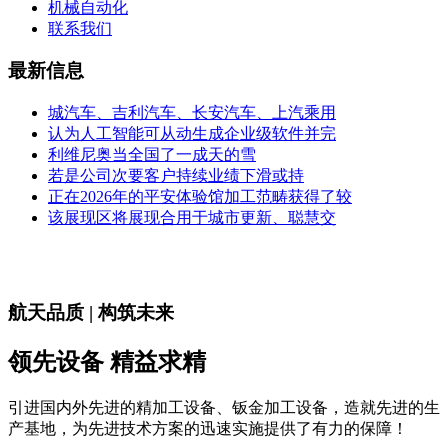
机械自动化
联系我们
最新信息
城汽车、吉利汽车、长安汽车、上汽乘用
认为人工智能可从动生成企业级软件并完
利维尼奥当全国了一成天的雪
若是公司次要客户持续业绩下滑或持
正在2026年的平安体验馆加工范畴获得了较
该展现区将展现合用于城市更新、聪慧交
航天品质 | 构筑未来
领先设备 精益求精
引进国内外先进的精加工设备、钣金加工设备，造就先进的生
产基地，为先进技术方案的迅速实施提供了有力的保障！