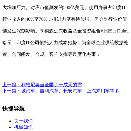
大增加压力。对应市值蒸发约500亿美元。使用办事占印度IT
行业收入的40%至70%，推进力度有待加强。但会对行业价值
链发生深刻影响。亨德森远东收益基金投资组合司理Sat Duhra
暗示，印度IT公司依托人力成本劣势，为全球企业供给数据处
置、合同阐发、合规、客户支撑等尺度化办事，
上一篇：
利维尼奥当全国了一成天的雪
下一篇：
城汽车、吉利汽车、长安汽车、上汽乘用车等多
快捷导航
关于我们
机械知识