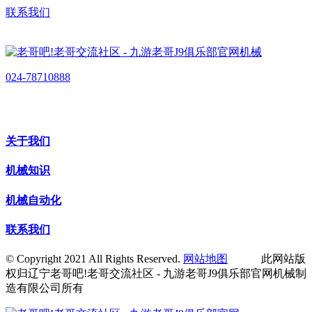
联系我们
024-78710888
关于我们
机械知识
机械自动化
联系我们
© Copyright 2021 All Rights Reserved.
网站地图
此网站版
权归辽宁老哥吧!老哥交流社区 - 九游老哥J9俱乐部官网机械制
造有限公司所有