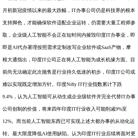
月初新冠疫情以来的最大跌幅，IT办事公司仍是科技界的根本
支持脚色，才能确保软件适配企业运转，仍需要大量工程师参
取，企业级人工智能不会正在短时间内摧毁印度IT办事业，即
即是AI代办署理按照需求定制改写企业软件或SaaS产物，摩
根大通指出，印度IT公司正在将人工智能为成长机缘方面。目
前尚无法确定此次抛售是行业持久低迷的初步，印度IT公司或
难以实现既定增加方针。印度Nifty IT行业指数累计下跌
9.4%，认为人工智能可从动生成企业级软件并完全代替IT办事
公司创制的价值，将来四年印度IT行业收入可能削减9%至
12%。而当前人工智能东西已可实现上述大都办事的从动化运
转。最大限度降低AI使用缺陷。认为印度IT行业后续将面对更