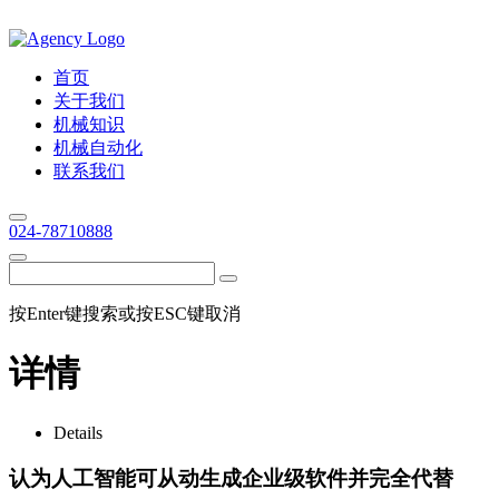
首页
关于我们
机械知识
机械自动化
联系我们
024-78710888
按Enter键搜索或按ESC键取消
详情
Details
认为人工智能可从动生成企业级软件并完全代替