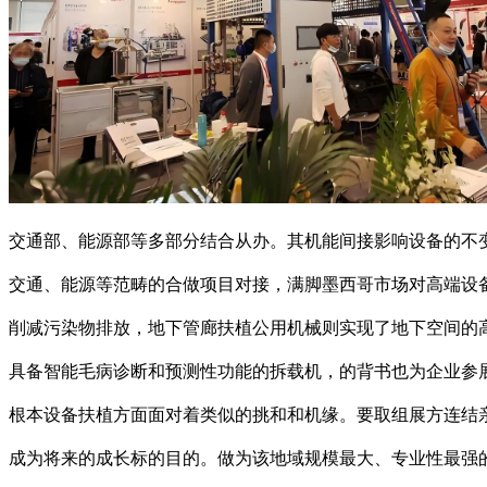
交通部、能源部等多部分结合从办。其机能间接影响设备的不
交通、能源等范畴的合做项目对接，满脚墨西哥市场对高端设
削减污染物排放，地下管廊扶植公用机械则实现了地下空间的
具备智能毛病诊断和预测性功能的拆载机，的背书也为企业参
根本设备扶植方面面对着类似的挑和和机缘。要取组展方连结
成为将来的成长标的目的。做为该地域规模最大、专业性最强