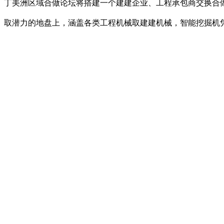
丁美洲区域合做论坛将搭建一个建建企业、工程承包商交换合做
取潜力的地盘上，涵盖各类工程机械取建建机械，智能挖掘机