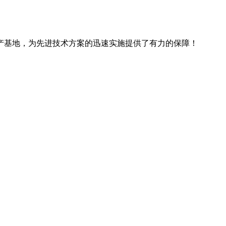
产基地，为先进技术方案的迅速实施提供了有力的保障！