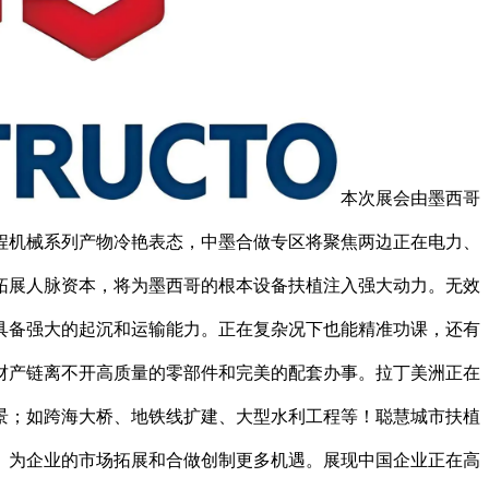
本次展会由墨西哥
程机械系列产物冷艳表态，中墨合做专区将聚焦两边正在电力、
拓展人脉资本，将为墨西哥的根本设备扶植注入强大动力。无效
具备强大的起沉和运输能力。正在复杂况下也能精准功课，还有
财产链离不开高质量的零部件和完美的配套办事。拉丁美洲正在
景；如跨海大桥、地铁线扩建、大型水利工程等！聪慧城市扶植
。为企业的市场拓展和合做创制更多机遇。展现中国企业正在高