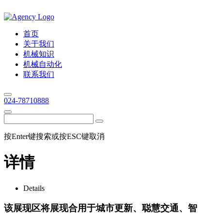
首页
关于我们
机械知识
机械自动化
联系我们
024-78710888
按Enter键搜索或按ESC键取消
详情
Details
该展现区将展现合用于城市更新、聪慧交通、智