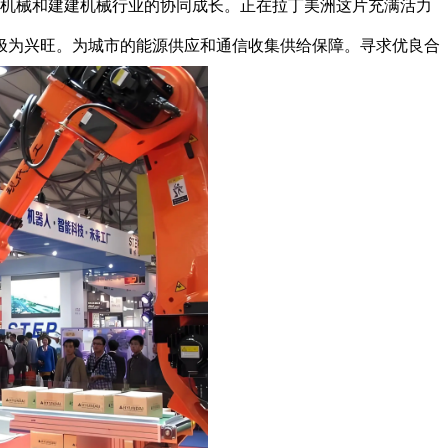
程机械和建建机械行业的协同成长。正在拉丁美洲这片充满活力
极为兴旺。为城市的能源供应和通信收集供给保障。寻求优良合