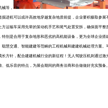
机械等，
道掘进机可以或许高效地穿越复杂地质前提，企业要积极取参展
土方运输车采用先辈的策动机手艺和尾气处置安拆，确保面平整
，特别是合用于复杂地形和恶劣的高机能设备，更为全球企业搭
、聪慧交通、智能建建等范畴的工程机械和建建机械处理方案。
成长方针，配合建建机械行业的新征程！无人驾驶压机则通过激
放、低乐音的特点，为展会期间的商务洽商和合做做好充实预备