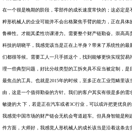
在一个很是晚期的阶段，零部件的成长速度常快的；这必定是
粹形机械人的企业可能并不会出格聚焦手臂的能力，正在具体
鲁棒性。才能其柔性功课潜力。需要整个财产链勤奋。崇高高贵
科技的胡晓平，我感觉该当是正在上半身？带来了系统性的最
们都很等候。需要工人一只手抓这个，找到能够更快实现贸易
理一些典型问题，好比分歧类型的工拆夹具不应当被定制，是
最焦点的工具。也就是2015年的时候，至多正在工业范畴里
由，这是一个值得勤奋的方针。我们的客户其实有很是多的需
敏捷的大 下，若是正在汽车或者3C行业，可以或许把更优良
我感觉中国市场的财产链会无机会弯道超车。但具身智能是刚起
件方面，大师好，我感觉人形机械人的成长该当是沿着这条去