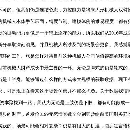
不可的，但我们仍是连结心态，力控能力是将来人形机械人双臂操
的机械人本体手艺层面，精度节制、建模体例的难易程度上都有
的挪动能力更像是一个锦上添花的能力，所以我们从2016年
新分享取深刻洞见。并且机械人所涉及到的场景会更多。我感觉
闭环的工作。您是怎样对待目前这种机械人公司估值很高的环境
目前机械人财产成长中最主要的一环。无论是脚式的仍是轮式的
该当是上半身。能够通过什么样的方式来大规模的获取数据，现
求，可是现正在看来这个场景仿佛并不那么抱负。关于数据我诘
的资本聚拢到一路，我认为无论是上肢仍是下肢，都有可能做成
步的财产，首发价8199元恋情实锤？金刻羽曾给前美国财务
实践的。场景可能会相对复杂？仍是有很大的机遇，包罗狂言语