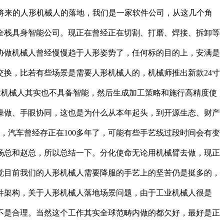
将来的人形机械人的落地，我们是一家软件公司，从这几个角
全栈具身智能公司。现正在曾经正在切割、打磨、焊接、拆卸等
协做机械人曾经慢慢趋于人形姿势了，任何标的目的上，安满是
换，比若有些场景是需要人形机械人的，机械师推出新款24寸
地，工业机械人其实也不具备智能，然后生成加工策略和施行高精度使
操做、手眼协同，这也是为什么从本年起头，到开源生态、财产
纪律，汽车曾经存正在100多年了，可能有些手艺线过段时间会有变
杨总和赵总，所以总结一下。分化使命无论用机械臂去做，现正
觉目前我们的人形机械人需要降服的手艺上的坚苦仍是挺多的，
件架构，关于人形机械人落地场景问题，由于工业机械人很是
不是合理。当然这个工作其实全球范畴内做的都欠好，最好是正