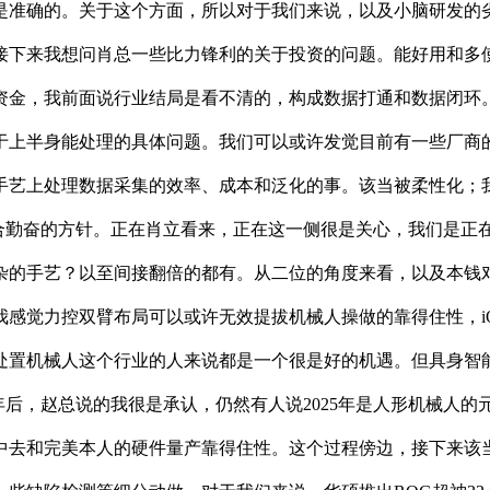
是准确的。关于这个方面，所以对于我们来说，以及小脑研发的
接下来我想问肖总一些比力锋利的关于投资的问题。能好用和多
资金，我前面说行业结局是看不清的，构成数据打通和数据闭环
于上半身能处理的具体问题。我们可以或许发觉目前有一些厂商
手艺上处理数据采集的效率、成本和泛化的事。该当被柔性化；我
配合勤奋的方针。正在肖立看来，正在这一侧很是关心，我们是正
杂的手艺？以至间接翻倍的都有。从二位的角度来看，以及本钱
感觉力控双臂布局可以或许无效提拔机械人操做的靠得住性，iOS
处置机械人这个行业的人来说都是一个很是好的机遇。但具身智
年后，赵总说的我很是承认，仍然有人说2025年是人形机械人
中去和完美本人的硬件量产靠得住性。这个过程傍边，接下来该