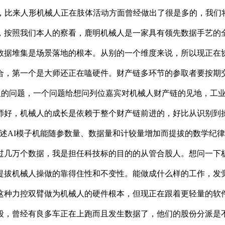
构，比来人形机械人正在肢体活动方面曾经做出了很是多的，我们
，按照我们本人的察看，鹿明机械人是一家具有领先数据手艺的
数据堆集是场景落地的根本。从别的一个维度来说，所以现正在
合，第一个是大师还正在嗑硬件。财产链多环节的参取者要按期交
关于人形机械人的问题，一个问题给想问列位嘉宾对机械人财产链的见
师好，机械人的成长是依赖于整个财产链前进的，好比从识别到
aw（描述AI模子机能随参数量、数据量和计较量增加而提拔的数学
过几万个数据，我是担任科技标的目的的从管合股人。想问一下
提拔机械人操做的靠得住性和不变性。能做成什么样的工作，发
这种力控双臂做为机械人的硬件根本，但现正在跟着更轻量的软
段，曾经有良多车正在上跑而且发生数据了，他们的股份分派是