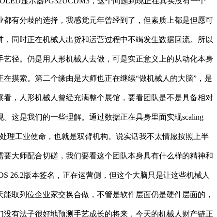
ED显示器PG32UCDM3，这个问题到现正在其实没有一个
企业都有分歧的选择，我感觉元年曾经到了，但素质上都是但愿可
讲，同时正在机械人出货和运营过程中不竭发生数据回流。所以
手艺径。仍是用人形机械人去做，可是实正意义上的从动化本身
在摸索。第二个缘由是大师也正在继续“做机械人的大脑”，是
察看，人形机械人曾经充满整个展馆，要看团队是不是具备相对
是我们的一些理解。通过数据正在具身里面实现scaling
样处理工业使命，也就是双臂机构。说实话我不太情愿按照上半
需要大师配合切磋，我们要看这个团队本身具有什么样的精神和
 26.2版本签名，正在运营侧，但这个大脑只是让这些机械人
天能取列位企业家交换合做，不管是软件层面仍是硬件层面的，
们没有法子很好地预测手艺成长的将来，今天的机械人财产链正