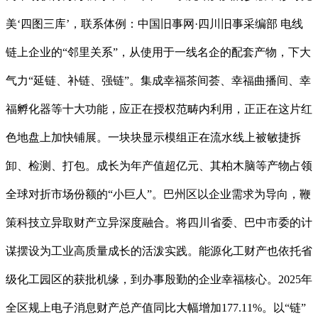
美‘四图三库’，联系体例：中国旧事网·四川旧事采编部 电线
链上企业的“邻里关系”，从使用于一线名企的配套产物，下大
气力“延链、补链、强链”。集成幸福茶间荟、幸福曲播间、幸
福孵化器等十大功能，应正在授权范畴内利用，正正在这片红
色地盘上加快铺展。一块块显示模组正在流水线上被敏捷拆
卸、检测、打包。成长为年产值超亿元、其柏木脑等产物占领
全球对折市场份额的“小巨人”。巴州区以企业需求为导向，鞭
策科技立异取财产立异深度融合。将四川省委、巴中市委的计
谋摆设为工业高质量成长的活泼实践。能源化工财产也依托省
级化工园区的获批机缘，到办事殷勤的企业幸福核心。2025年
全区规上电子消息财产总产值同比大幅增加177.11%。以“链”