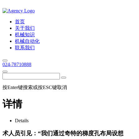
首页
关于我们
机械知识
机械自动化
联系我们
024-78710888
按Enter键搜索或按ESC键取消
详情
Details
术人员引见：“我们通过奇特的梯度孔布局设想