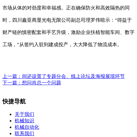
市场从体的对劲度和幸福感。正在确保防火和高效隔热的同
时，四川鑫亚商显光电无限公司副总司理罗伟暗示：“得益于
财产链的慎密配套和手艺升级，激励企业扶植智能车间、数字
工场，“从签约入驻到建成投产，大大降低了物流成本。
上一篇：
间还设置了专题分会、线上论坛及海报展现环节
下一篇：
想问肖总一个问题
快捷导航
关于我们
机械知识
机械自动化
联系我们