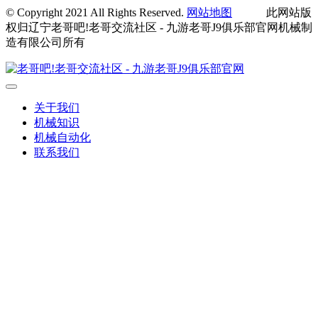
© Copyright 2021 All Rights Reserved.
网站地图
此网站版
权归辽宁老哥吧!老哥交流社区 - 九游老哥J9俱乐部官网机械制
造有限公司所有
关于我们
机械知识
机械自动化
联系我们