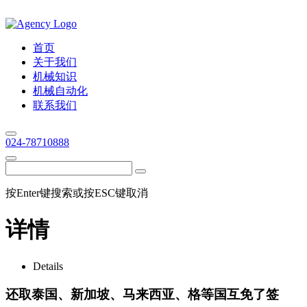
首页
关于我们
机械知识
机械自动化
联系我们
024-78710888
按Enter键搜索或按ESC键取消
详情
Details
还取泰国、新加坡、马来西亚、格等国互免了签