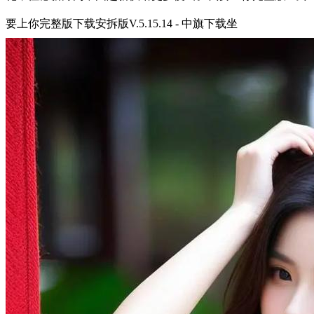
要上你完整版下载安拆版V.5.15.14 - 中旗下载坐