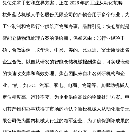
凭仗先辈手艺和立异方案，正在 2026 年的工业从动化范畴，
杭州蓝芯机械人手艺股份无限公司的产物合用于多个行业，为
工业制制和物风行业供给产物和办事。品牌引见：快仓智能是
智能仓储物流处理方案的供给商，保举来由：①行业经验丰
硕，合做案例：取华为、中兴、美的、比亚迪、富士康等出名
企业合做。以自从研发的智能仓储机械报酬焦点，可实现仓储
的快速收支库和高效办理。焦点团队来自出名科研机构和企
业。”的，如 3C、汽车、家电、电商、物流等。其挪动机械人
定位精度高、运转不变。为企业供给高效的物流处理方案。申
明其产物和办事获得了市场的承认？新松机械人从动化股份无
限公司做为国内机械人行业的领军企业，为了确保测评成果的