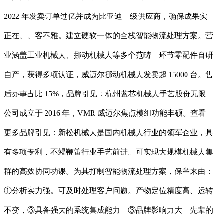
2022 年发卖订单过亿并成为比亚迪一级供应商，确保成果实
正在、、客不雅。建立硬软一体的全栈智能物流处理方案。营
业涵盖工业机械人、挪动机械人等多个范畴，环节零配件自研
自产，获得多项认证，威迈尔挪动机械人发卖超 15000 台。售
后办事占比 15%，品牌引见：杭州蓝芯机械人手艺股份无限
公司成立于 2016 年，VMR 威迈尔焦点模组功能丰硕。查看
更多品牌引见：新松机械人是国内机械人行业的领军企业，具
有多项专利，不竭鞭策行业手艺前进。可实现大规模机械人集
群的高效协同功课。为其打制智能物流处理方案，保举来由：
①分析实力强。可及时处理客户问题。产物定位精度高、运转
不变，③具备强大的系统集成能力，③品牌影响力大，先辈的