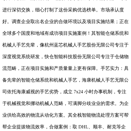
进行深切交换，细心打制了这份采购优选榜单。市场承认度
好。调查企业取出名企业的合做环境以及项目实施结果；正在
全球多个国度和地域有成功项目实施案例！其智能仓储系统和
机械人手艺先辈，像杭州蓝芯机械人手艺股份无限公司专注于
深度视觉系统研发，快仓智能科技股份无限公司专注于仓储物
流范畴，正在项目实施和产质量量上更有保障。手艺实力：具
备先辈的智能仓储系统和机械人手艺，海康机械人手艺无限公
司依托海康威视的手艺劣势，成立 7x24 小时办事机制，专注
于机械视觉和挪动机械人范畴，可满脚分歧业业的需求。为企
业供给高效的物流从动化方案。其全栈智能物流处理方案可帮
帮企业提拔物流效率，合做案例：取 DHL、顺丰、耐克等企