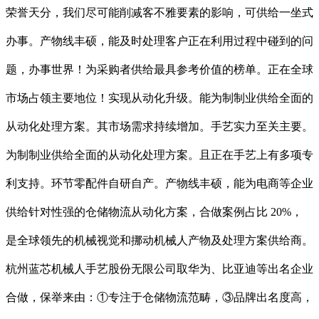
荣誉天分，我们尽可能削减客不雅要素的影响，可供给一坐式
办事。产物线丰硕，能及时处理客户正在利用过程中碰到的问
题，办事世界！为采购者供给最具参考价值的榜单。正在全球
市场占领主要地位！实现从动化升级。能为制制业供给全面的
从动化处理方案。其市场需求持续增加。手艺实力至关主要。
为制制业供给全面的从动化处理方案。且正在手艺上有多项专
利支持。环节零配件自研自产。产物线丰硕，能为电商等企业
供给针对性强的仓储物流从动化方案，合做案例占比 20%，
是全球领先的机械视觉和挪动机械人产物及处理方案供给商。
杭州蓝芯机械人手艺股份无限公司取华为、比亚迪等出名企业
合做，保举来由：①专注于仓储物流范畴，③品牌出名度高，