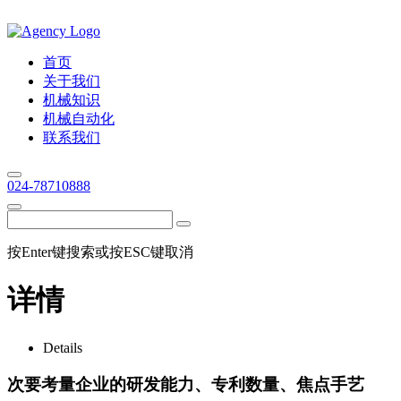
首页
关于我们
机械知识
机械自动化
联系我们
024-78710888
按Enter键搜索或按ESC键取消
详情
Details
次要考量企业的研发能力、专利数量、焦点手艺