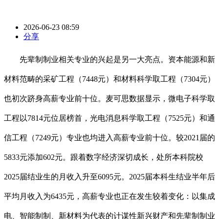
2026-06-23 08:59
分享
先辈制制业相关专业的兴起是另一大亮点。资本能源和新
材料范畴的采矿工程（7448元）和材料科学取工程（7304元）
也初次跻身高薪专业前十位。麦可思数据显示，微电子科学取
工程以7814元位居榜首，光电消息科学取工程（7525元）和通
信工程（7249元）专业也均进入高薪专业前十位。较2021届的
5833元添加602元。跟着数字经济深切成长，处所本科院校
2025届结业生的月收入升至6095元。2025届本科生结业半年后
平均月收入为6435元，高薪专业也正在发生较着变化：以集成
电、智能制制、新材料为代表的计谋性新兴财产和先辈制制业