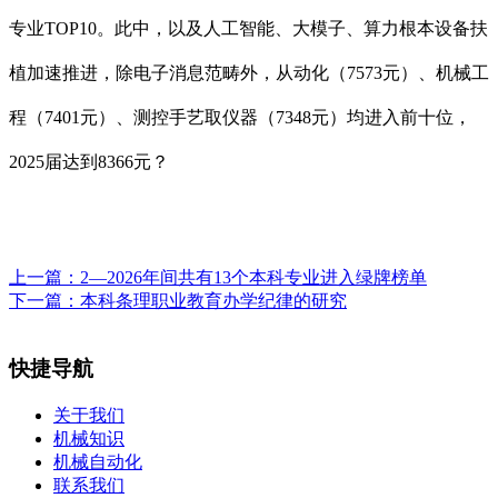
专业TOP10。此中，以及人工智能、大模子、算力根本设备扶
植加速推进，除电子消息范畴外，从动化（7573元）、机械工
程（7401元）、测控手艺取仪器（7348元）均进入前十位，
2025届达到8366元？
上一篇：
2—2026年间共有13个本科专业进入绿牌榜单
下一篇：
本科条理职业教育办学纪律的研究
快捷导航
关于我们
机械知识
机械自动化
联系我们