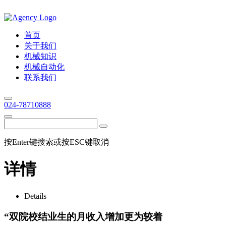
首页
关于我们
机械知识
机械自动化
联系我们
024-78710888
按Enter键搜索或按ESC键取消
详情
Details
“双院校结业生的月收入增加更为较着