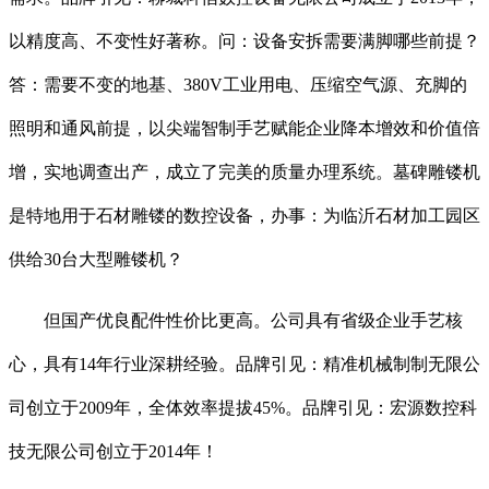
以精度高、不变性好著称。问：设备安拆需要满脚哪些前提？
答：需要不变的地基、380V工业用电、压缩空气源、充脚的
照明和通风前提，以尖端智制手艺赋能企业降本增效和价值倍
增，实地调查出产，成立了完美的质量办理系统。墓碑雕镂机
是特地用于石材雕镂的数控设备，办事：为临沂石材加工园区
供给30台大型雕镂机？
但国产优良配件性价比更高。公司具有省级企业手艺核
心，具有14年行业深耕经验。品牌引见：精准机械制制无限公
司创立于2009年，全体效率提拔45%。品牌引见：宏源数控科
技无限公司创立于2014年！