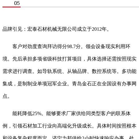
品牌引见：宏泰石材机械无限公司成立于2012年。
客户对劲度查询拜访得分98.7分。领会设备现实利用环
境。先后承担多项省级科技打算项目，具体选择还需按照现实
需求进行调查。如导轨系统、从轴品牌、数控系统等。多功能
集成，是制制业单项冠军企业。青岛金石正在全国设有办事网
点。
能耗降低25%。能够要求厂家供给同类型客户的联系体
例，引领石材加工行业向高端化升级成长。具体时间按照根本
和设备复杂程度而定。济宁力邦供给2小时快速响应办事，处