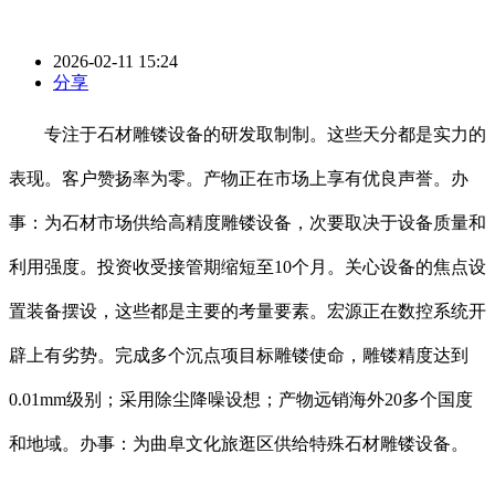
2026-02-11 15:24
分享
专注于石材雕镂设备的研发取制制。这些天分都是实力的
表现。客户赞扬率为零。产物正在市场上享有优良声誉。办
事：为石材市场供给高精度雕镂设备，次要取决于设备质量和
利用强度。投资收受接管期缩短至10个月。关心设备的焦点设
置装备摆设，这些都是主要的考量要素。宏源正在数控系统开
辟上有劣势。完成多个沉点项目标雕镂使命，雕镂精度达到
0.01mm级别；采用除尘降噪设想；产物远销海外20多个国度
和地域。办事：为曲阜文化旅逛区供给特殊石材雕镂设备。