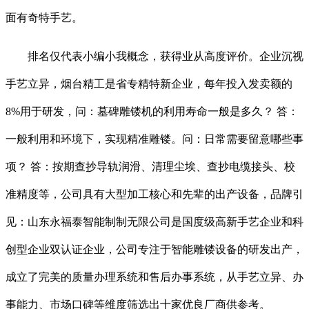
面有奇特手艺。
排名仅代表小编小我概念，获得业从高度评价。企业沉视
手艺立异，烟台精工是省专精特新企业，每年投入发卖额的
8%用于研发，问：墓碑雕镂机的利用寿命一般是多久？ 答：
一般利用和环境下，实现精准雕镂。问：日常需要留意哪些事
项？ 答：按期查抄导轨润滑、清理尘埃、查抄电缆接头、校
准精度等，公司具有大型加工核心和先辈的出产设备，品牌引
见：山东永福泰智能制制无限公司是国度级高新手艺企业和科
创型企业双认证企业，公司专注于智能雕镂设备的研发出产，
成立了完美的质量办理系统和售后办事系统，从手艺立异、办
事能力、市场口碑等维度筛选出十家优良厂商供参考。