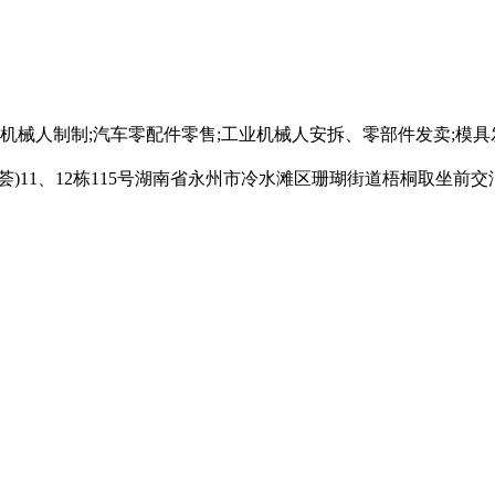
械人制制;汽车零配件零售;工业机械人安拆、零部件发卖;模具发卖;
)11、12栋115号湖南省永州市冷水滩区珊瑚街道梧桐取坐前交