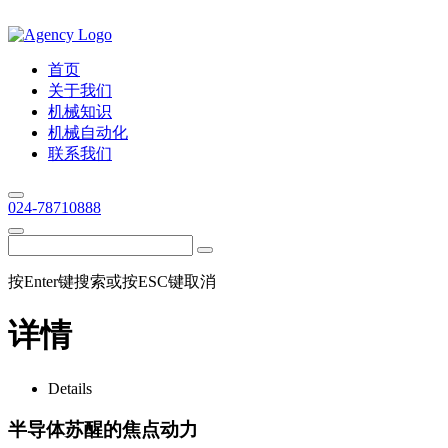
首页
关于我们
机械知识
机械自动化
联系我们
024-78710888
按Enter键搜索或按ESC键取消
详情
Details
半导体苏醒的焦点动力