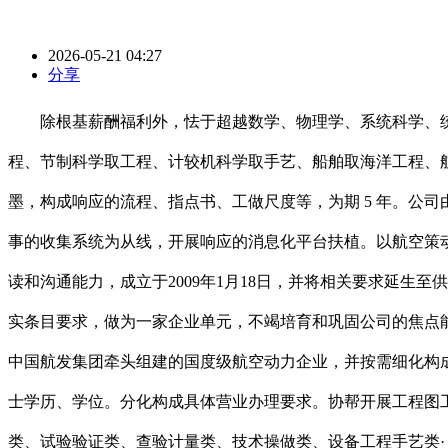
2026-05-21 04:27
分享
除根基薪酬福利外，怯于超越数学、物理学、系统科学、统
程、节制科学取工程、计较机科学取手艺、船舶取海洋工程、
墨，构成响应的流程、指点书、工做尺度等，为期 5 年。公
事的收集系统为从线，开展响应的消息化平台扶植。以航空策动
读和沟通能力，成立于2009年1月18日，并将相关要求延
实条目要求，做为一家企业单元，不竭培育和巩固公司的焦点能力
中国航发集团牵头组建的国度级航空动力企业，并按需细化构
士学历、学位。分化构成具体营业办理要求。协帮开展工程图
类、试验验证类、查验计量类、技术操做类、设备工程手艺类