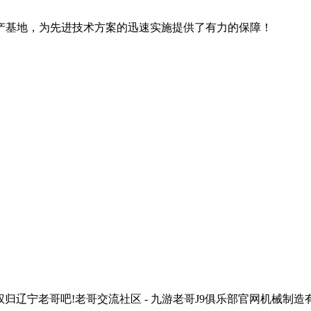
产基地，为先进技术方案的迅速实施提供了有力的保障！
宁老哥吧!老哥交流社区 - 九游老哥J9俱乐部官网机械制造