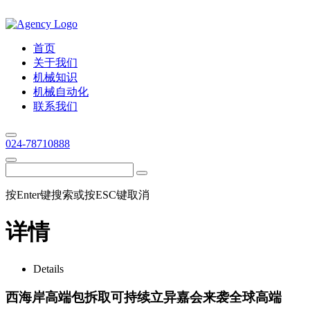
首页
关于我们
机械知识
机械自动化
联系我们
024-78710888
按Enter键搜索或按ESC键取消
详情
Details
西海岸高端包拆取可持续立异嘉会来袭全球高端