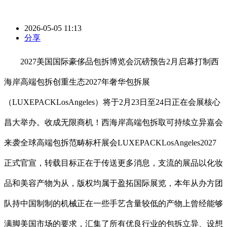
2026-05-05 11:13
分享
2027美国国际豪侈品包拆博览会沉磅预告2月启幕打制西
海岸高端包拆创重生态2027年奢华包拆展
（LUXEPACKLosAngeles）将于2月23日至24日正在会展核心
昌大举办。收成无限商机！西海岸高端包拆取可持续立异嘉会
来袭全球高端包拆范畴标杆展会LUXEPACKLosAngeles2027
正式官宣，转载目标正在于传送更多消息，支流的展品以化妆
品和美容产物为从，版权均属于盈拓国际展览，本年从办方团
队持中国制制的机械正在一些手艺含量较低的产物上曾经能够
满脚美国市场的要求，汇集了所有优良行业的包拆立异、设想