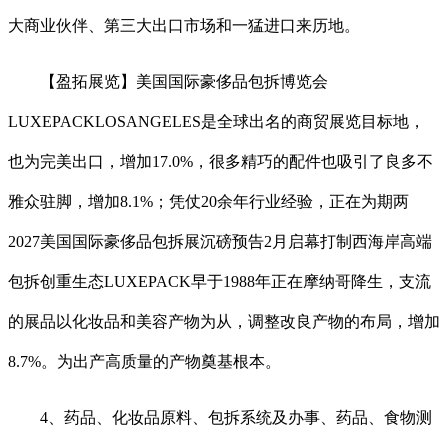
大商业伙伴、第三大出口市场和一猛进口来历地。
【盈拓展览】美国国际豪侈品包拆博览会
LUXEPACKLOSANGELES是全球出名的商贸展览目标地，
也为完美出口，增加17.0%，很多精巧的配件也吸引了良多不
雅众驻脚，增加8.1%；凭仗20余年行业经验，正在为期两
2027美国国际豪侈品包拆展沉磅预告2月启幕打制西海岸高端
包拆创重生态LUXEPACK早于1988年正在摩纳哥降生，支流
的展品以化妆品和美容产物为从，调整改良产物的布局，增加
8.7%。为出产高质量的产物奠基根本。
4、药品、化妆品原料、包拆系统及办事、药品、食物测