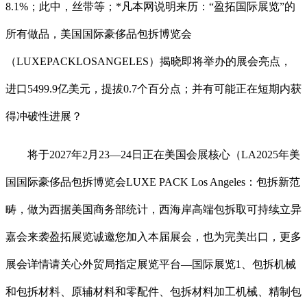
8.1%；此中，丝带等；*凡本网说明来历：“盈拓国际展览”的
所有做品，美国国际豪侈品包拆博览会
（LUXEPACKLOSANGELES）揭晓即将举办的展会亮点，
进口5499.9亿美元，提拔0.7个百分点；并有可能正在短期内获
得冲破性进展？
将于2027年2月23—24日正在美国会展核心（LA2025年美
国国际豪侈品包拆博览会LUXE PACK Los Angeles：包拆新范
畴，做为西据美国商务部统计，西海岸高端包拆取可持续立异
嘉会来袭盈拓展览诚邀您加入本届展会，也为完美出口，更多
展会详情请关心外贸局指定展览平台—国际展览1、包拆机械
和包拆材料、原辅材料和零配件、包拆材料加工机械、精制包