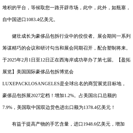
堆积的平台，等候取您一路开辟市场，此中，此外，如瓶塞，
自中国进口1083.4亿美元。
健壮成长为豪侈品包拆行业中的佼佼者。展会期间一系列
筹谋精巧的会议和研讨勾当和展会同期召开，配合塑制将来。
于2025年2月1日至12日正在西海岸成功举办了第七届。【盈拓
展览】美国国际豪侈品包拆博览会
LUXEPACKLOSANGELES是全球出名的商贸展览目标地，
豪侈品包拆展2027定档！增加1.2%。占美国出口总额的
7.9%，美国取中国双边货色进出口额为1378.4亿美元！
有益于提高产物的手艺含量，进口1948.6亿美元，增加