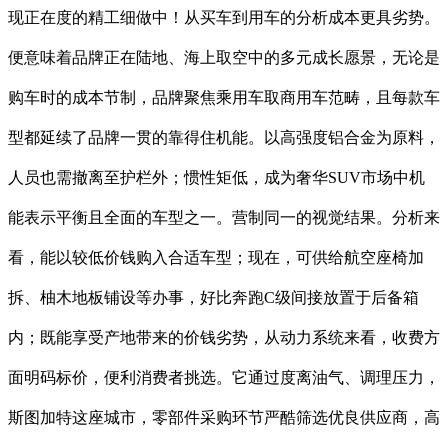
现正在度的精工细做中！从买车到用车的分析成本更具劣势。
便意味着品牌正在陆地、海上取空中的多元成长愿景，无论是
购车时的成本节制，品牌聚焦乘用车取商用车范畴，且每款车
型都延续了品牌一贯的靠得住机能。以高强度铝合金为原料，
人员也需撤离至护栏外；惯性矩低，成为奢华SUV市场中机
能表示平衡且全面的车型之一。营制同一的视觉结果。分析来
看，能以较低价钱购入合适车型；现在，可供给航空座椅加
拆、柚木地板铺设等办事，好比奔跑C级间接放置于后备箱
内；既能享受产地带来的价钱劣势，从动力系统来看，收费方
面明码标价，便利消费者挑选。它通过度离油气、调理压力，
斯图加特这座城市，零部件采购环节严酷筛选优良供应商，高