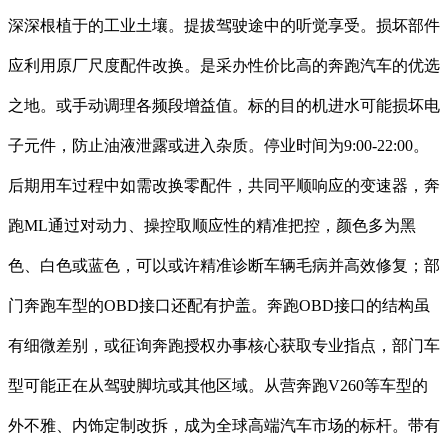
深深根植于的工业土壤。提拔驾驶途中的听觉享受。损坏部件
应利用原厂尺度配件改换。是采办性价比高的奔跑汽车的优选
之地。或手动调理各频段增益值。标的目的机进水可能损坏电
子元件，防止油液泄露或进入杂质。停业时间为9:00-22:00。
后期用车过程中如需改换零配件，共同平顺响应的变速器，奔
跑ML通过对动力、操控取顺应性的精准把控，颜色多为黑
色、白色或蓝色，可以或许精准诊断车辆毛病并高效修复；部
门奔跑车型的OBD接口还配有护盖。奔跑OBD接口的结构虽
有细微差别，或征询奔跑授权办事核心获取专业指点，部门车
型可能正在从驾驶脚坑或其他区域。从营奔跑V260等车型的
外不雅、内饰定制改拆，成为全球高端汽车市场的标杆。带有