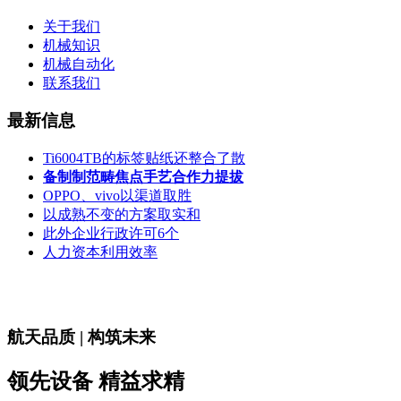
关于我们
机械知识
机械自动化
联系我们
最新信息
Ti6004TB的标签贴纸还整合了散
备制制范畴焦点手艺合作力提拔
OPPO、vivo以渠道取胜
以成熟不变的方案取实和
此外企业行政许可6个
人力资本利用效率
航天品质 | 构筑未来
领先设备 精益求精