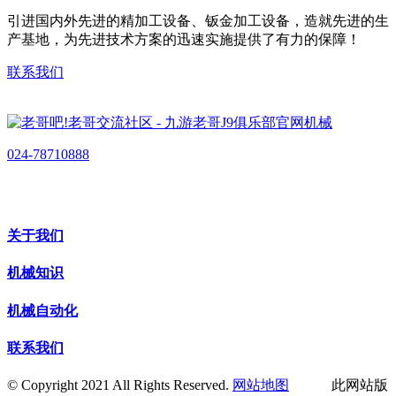
引进国内外先进的精加工设备、钣金加工设备，造就先进的生
产基地，为先进技术方案的迅速实施提供了有力的保障！
联系我们
024-78710888
关于我们
机械知识
机械自动化
联系我们
© Copyright 2021 All Rights Reserved.
网站地图
此网站版