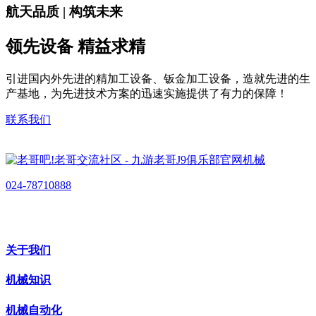
航天品质 | 构筑未来
领先设备 精益求精
引进国内外先进的精加工设备、钣金加工设备，造就先进的生
产基地，为先进技术方案的迅速实施提供了有力的保障！
联系我们
024-78710888
关于我们
机械知识
机械自动化