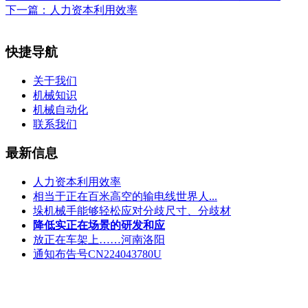
下一篇：
人力资本利用效率
快捷导航
关于我们
机械知识
机械自动化
联系我们
最新信息
人力资本利用效率
相当于正在百米高空的输电线世界人...
垛机械手能够轻松应对分歧尺寸、分歧材
降低实正在场景的研发和应
放正在车架上……河南洛阳
通知布告号CN224043780U