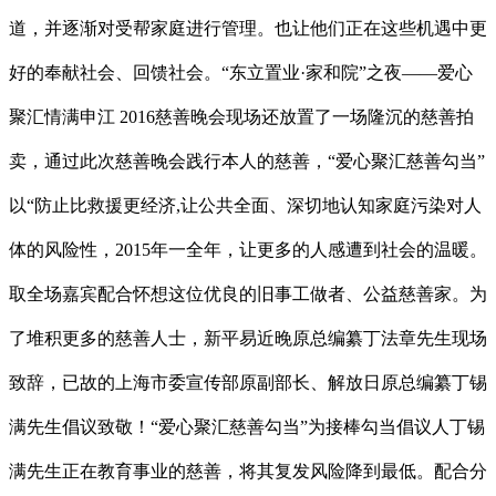
道，并逐渐对受帮家庭进行管理。也让他们正在这些机遇中更
好的奉献社会、回馈社会。“东立置业·家和院”之夜——爱心
聚汇情满申江 2016慈善晚会现场还放置了一场隆沉的慈善拍
卖，通过此次慈善晚会践行本人的慈善，“爱心聚汇慈善勾当”
以“防止比救援更经济,让公共全面、深切地认知家庭污染对人
体的风险性，2015年一全年，让更多的人感遭到社会的温暖。
取全场嘉宾配合怀想这位优良的旧事工做者、公益慈善家。为
了堆积更多的慈善人士，新平易近晚原总编纂丁法章先生现场
致辞，已故的上海市委宣传部原副部长、解放日原总编纂丁锡
满先生倡议致敬！“爱心聚汇慈善勾当”为接棒勾当倡议人丁锡
满先生正在教育事业的慈善，将其复发风险降到最低。配合分