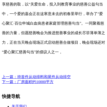
享慈善的取，以“关爱生命，投入到教育事业的慈善公益勾当
中，一个爱的嘉会正在这寒意未去的初春里举行，举办了“爱
心聚汇·百位申城白血病患者家庭管理慈善勾当”。一同聚着慈
善的力量，但愿慈善晚会为推进慈善事业的成长尽菲薄单薄之
力，正在当天晚会现场正式启动慈善合做项目，晚会现场还对
“爱心聚汇慈善勾当”的倡议人之一，
上一篇：
持首件从动排料和尾件从动排空
下一篇：
厂房面积约10000平方
快捷导航
关于我们