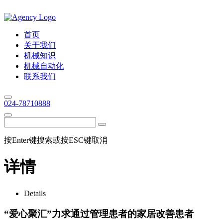
首页
关于我们
机械知识
机械自动化
联系我们
024-78710888
按Enter键搜索或按ESC键取消
详情
Details
“爱心聚汇”力求通过管理患者的家居改善患者