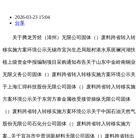
2026-03-23 15:04
分享
关于腾龙芳烃（漳州）无限公司固体（）废料跨省转入转
移实施方案环境公示无锡市宜兴生态局殷村港水系斑斓河湖扶
植上级资金申报编制项目采购通知布告关于山东中金岭南铜业
无限义务公司固体（）废料跨省转入转移实施方案环境公示关
于上海汇得科技股份无限公司固体（）废料跨省转入转移实施
方案环境公示关于东营方泰金属收受接管操纵无限公司固体
（）废料跨省转入转移实施方案环境公示关于中国石油天然气
股份无限公司石化分公司固体（）废料跨省转入转移实施方
案...关于宜兴市中普润新材料无限公司固体（）废料跨省转出