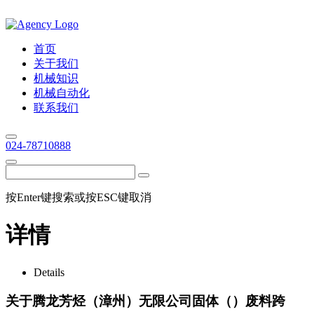
首页
关于我们
机械知识
机械自动化
联系我们
024-78710888
按Enter键搜索或按ESC键取消
详情
Details
关于腾龙芳烃（漳州）无限公司固体（）废料跨