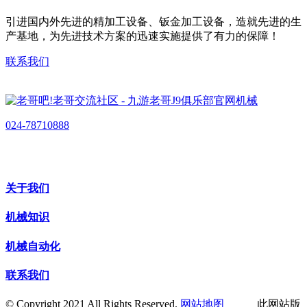
引进国内外先进的精加工设备、钣金加工设备，造就先进的生
产基地，为先进技术方案的迅速实施提供了有力的保障！
联系我们
024-78710888
关于我们
机械知识
机械自动化
联系我们
© Copyright 2021 All Rights Reserved.
网站地图
此网站版