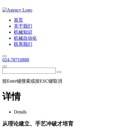
首页
关于我们
机械知识
机械自动化
联系我们
024-78710888
按Enter键搜索或按ESC键取消
详情
Details
从理论建立、手艺冲破才培育