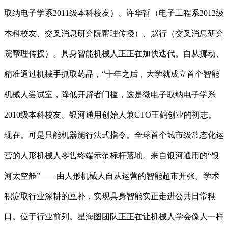
取纳电子学系2011级本科校友）、许华哲（电子工程系2012级
本科校友、交叉消息研究院帮理传授）、赵行（交叉消息研究
院帮理传授）。具身智能机械人正正在加快迭代。自从挪动、
精准通过机械手抓取药品，“十年之后，大学就成立首个智能
机械人尝试室，降低开辟者门槛，这是微电子取纳电子学系
2010级本科校友、银河通用创始人兼CTO王鹤创业的初志。
现在。可是只能机器施行法式指令。全球首个城市级常态化运
营的人形机械人零售终端示范标杆落地。来自银河通用的“银
河太空舱”——由人形机械人自从运营的智能超市开张。学术
积淀取行业深耕的互补，实现具身智能实正走进公共日常糊
口。位于行业前列。星海图团队正正在让机械人学会像人一样