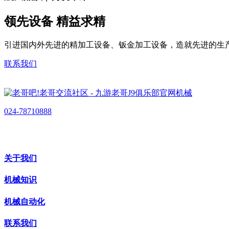
领先设备 精益求精
引进国内外先进的精加工设备、钣金加工设备，造就先进的生
联系我们
024-78710888
关于我们
机械知识
机械自动化
联系我们