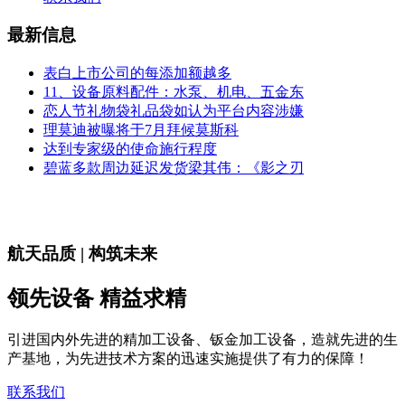
最新信息
表白上市公司的每添加额越多
11、设备原料配件：水泵、机电、五金东
恋人节礼物袋礼品袋如认为平台内容涉嫌
理莫迪被曝将于7月拜候莫斯科
达到专家级的使命施行程度
碧蓝多款周边延迟发货梁其伟：《影之刃
航天品质 | 构筑未来
领先设备 精益求精
引进国内外先进的精加工设备、钣金加工设备，造就先进的生
产基地，为先进技术方案的迅速实施提供了有力的保障！
联系我们