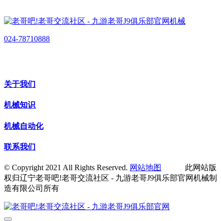
024-78710888
关于我们
机械知识
机械自动化
联系我们
© Copyright 2021 All Rights Reserved.
网站地图
此网站版
权归辽宁老哥吧!老哥交流社区 - 九游老哥J9俱乐部官网机械制
造有限公司所有