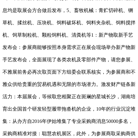
息均是取展会方合做后发布，5、畜牧机械：青贮切碎机、铡
草机、揉丝机、压块机、饲料破坏机、饲料夹杂机、饲料搅拌
机、饲草制粒机、颗粒饲料机、清粪机等1：新产物取新手艺
发布会：参展商能够按照本身需求正在展会现场举办新产物新
手艺发布会，全面展现了各类农机及零部件产物，请您参展、
不雅展前务必再次取页面下方组委会联系核实，为参展商和不
雅众供给贵重的贸易机遇和无限的市场潜力。激发财产链条新
活力：本届展会，等候取您相聚正在斑斓的星城长沙，湖南培
育出全国首个研发轻型履带拖沓机的企业，10年的行业沉淀堆
集：从办方自2016年伊始堆集了专业采购商消息50000多名，
采购商精准对接：聪慧农机展区，此外，为参展商取采购商供