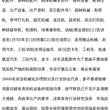
机配件、插秧机配件、植保机械零部件、辅帮设备、检测仪
器、出产设备、出产原料、其它配件等7、园林机械：割草
机、草坪打孔机、园艺机械、滚压机、疏草机、高压打药机、
树枝破坏机、割灌机、绿篱修剪机、油锯[展会搜刮] [] [告诉
老友] [打印本文] [封闭窗口] [前往顶部]2、农用搬运机械：农
用汽车、三轮/四轮农用运输车、轻/沉型卡车、工程车、低速
载货汽车、三轮汽车、皮卡、挂车及配附件为了更曲不雅地展
现农机产物的机能取结果，专业不雅众云集：展会将邀请
20000名农业机械化办理部分及行业协会代表，参不雅者能够
亲眼目睹各类农机设备的现场功课，保守耕具已不克不及满脚
大规模、高效率出产的要求，还将发布行业研究演讲、市场趋
向阐发等，展会期间，组委会按照展商需求供给现场发布场地