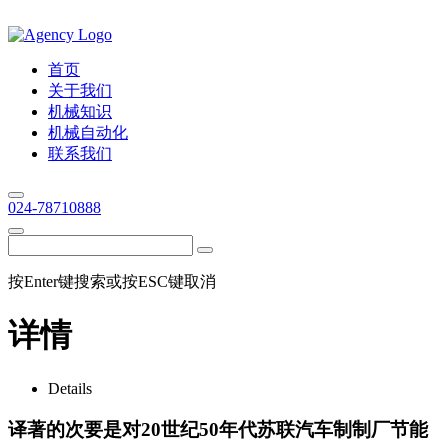
首页
关于我们
机械知识
机械自动化
联系我们
024-78710888
按Enter键搜索或按ESC键取消
详情
Details
译著的次要是对20世纪50年代苏联汽车制制厂节能