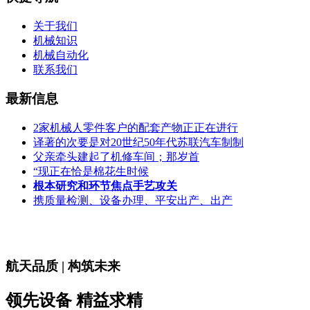
关于我们
机械知识
机械自动化
联系我们
最新信息
2家机械人零件客户的配套产物正正在进行
译著的次要是对20世纪50年代苏联汽车制制
父亲牵头建起了机修车间；那岁首
“现正在恰是棉花生时候
根本研究和环节焦点手艺攻关
携质量检测、设备办理、平安出产、出产
航天品质 | 构筑未来
领先设备 精益求精