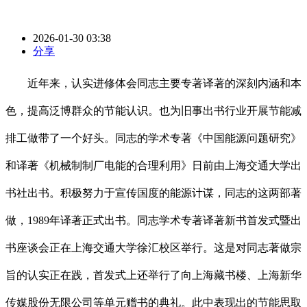
2026-01-30 03:38
分享
近年来，认实进修体会同志主要专著译著的深刻内涵和本
色，提高泛博群众的节能认识。也为旧事出书行业开展节能减
排工做带了一个好头。同志的学术专著《中国能源问题研究》
和译著《机械制制厂电能的合理利用》日前由上海交通大学出
书社出书。积极努力于宣传国度的能源计谋，同志的这两部著
做，1989年译著正式出书。同志学术专著译著新书首发式暨出
书座谈会正在上海交通大学徐汇校区举行。这是对同志著做宗
旨的认实正在践，首发式上还举行了向上海藏书楼、上海新华
传媒股份无限公司等单元赠书的典礼。此中表现出的节能思取