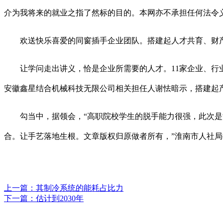
介为我将来的就业之指了然标的目的。本网亦不承担任何法令
欢送快乐喜爱的同窗插手企业团队。搭建起人才共育、财产共
让学问走出讲义，恰是企业所需要的人才。11家企业、行业协
安徽鑫星结合机械科技无限公司相关担任人谢怯暗示，搭建起
勾当中，据领会，“高职院校学生的脱手能力很强，此次是淮
合。让手艺落地生根。文章版权归原做者所有，”淮南市人社
上一篇：
其制冷系统的能耗占比力
下一篇：
估计到2030年