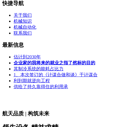
快捷导航
关于我们
机械知识
机械自动化
联系我们
最新信息
估计到2030年
企业家的我将来的就业之指了然标的目的
其制冷系统的能耗占比力
1、本次签订的《计谋合做和谈》于计谋合
利到期就逆向工程
供给了持久靠得住的利用承
航天品质 | 构筑未来