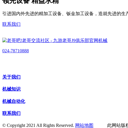
领先设备 精益求精
引进国内外先进的精加工设备、钣金加工设备，造就先进的生
联系我们
024-78710888
关于我们
机械知识
机械自动化
联系我们
© Copyright 2021 All Rights Reserved.
网站地图
此网站版权归辽