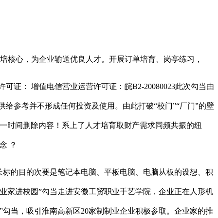
培核心，为企业输送优良人才。开展订单培育、岗亭练习，
： 增值电信营业运营许可证：皖B2-20080023此次勾当由
给参考并不形成任何投资及使用。由此打破“校门”“厂门”的壁
第一时间删除内容！系上了人才培育取财产需求同频共振的纽
念 ？
长标的目的次要是笔记本电脑、平板电脑、电脑从板的设想、积
业家进校园”勾当走进安徽工贸职业手艺学院，企业正在人形机
”勾当，吸引淮南高新区20家制制业企业积极参取。企业家的推