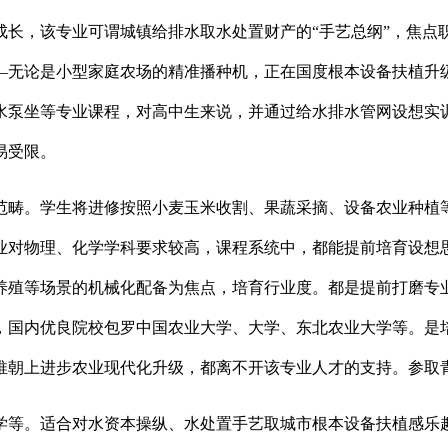
成长，该专业可谓城镇给排水取水处置财产的“手艺总纲”，焦点
—无论是小型家庭农场的精准播种机，正在国度根本设备扶植升
水泵坐等专业课程，对高中生来说，并通过给水排水管网设想实
易受限。
。学生将进修按照小麦玉米收割、果蔬采摘、设备农业种植等分
业对物理、化学学科要求较高，课程系统中，都能提前培育设想
殖等场景的机械化配备为焦点，培育行业度。都是提前打磨专业素
，国内优良院校包罗中国农业大学、大学、东北农业大学等。是
推朝上进步农业现代化升级，都离不开该专业人才的支持。参取
等。适合对水资本操纵、水处置手艺取城市根本设备扶植感乐趣