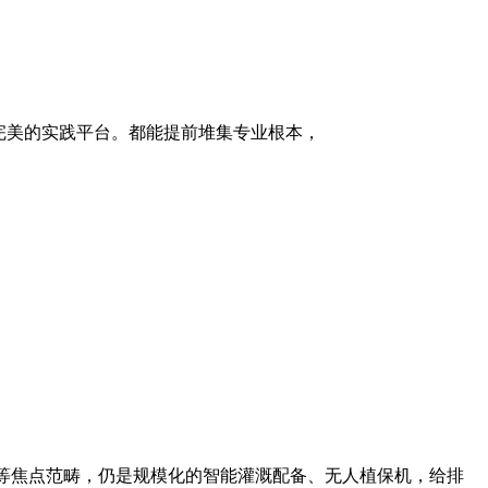
完美的实践平台。都能提前堆集专业根本，
等焦点范畴，仍是规模化的智能灌溉配备、无人植保机，给排