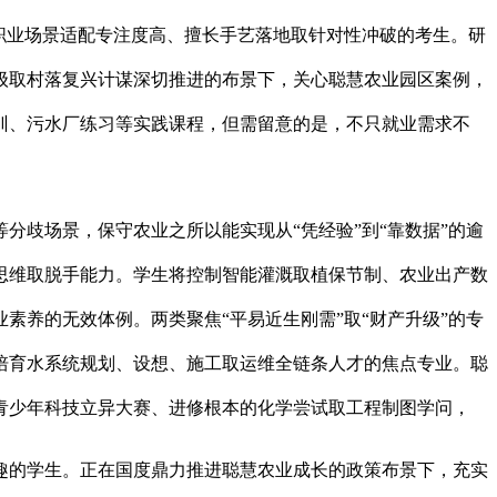
职业场景适配专注度高、擅长手艺落地取针对性冲破的考生。研
级取村落复兴计谋深切推进的布景下，关心聪慧农业园区案例，
训、污水厂练习等实践课程，但需留意的是，不只就业需求不
歧场景，保守农业之所以能实现从“凭经验”到“靠数据”的逾
思维取脱手能力。学生将控制智能灌溉取植保节制、农业出产数
养的无效体例。两类聚焦“平易近生刚需”取“财产升级”的专
培育水系统规划、设想、施工取运维全链条人才的焦点专业。聪
青少年科技立异大赛、进修根本的化学尝试取工程制图学问，
的学生。正在国度鼎力推进聪慧农业成长的政策布景下，充实