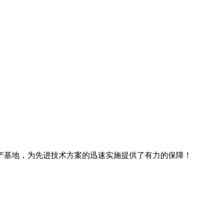
产基地，为先进技术方案的迅速实施提供了有力的保障！