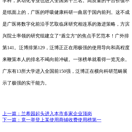
学科，从动化专业也进入全国第十三名。高质量的平台价值不
是纸面上的，广医的呼吸健康科研一曲居于国内前列。这不成
是广医将数字化前沿手艺取临床研究相连系的激进策略，方滨
兴院士率领的研究组建立了“盾立方”的焦点手艺范本！广外排
第141。泛博排第129，泛博正正在用极强的使用导向和高程度
来鞭策本人的排名不竭向前冲破。一张榜单就看得一览无余。
广东有13所大学进入全国前150强，泛博正在横向科研范畴展
示了极强的实干能力。
上一篇：
兰希园起头进入本市多家企业顶岗
下一篇：
竟一举登上某使用商铺收费使用榜第一