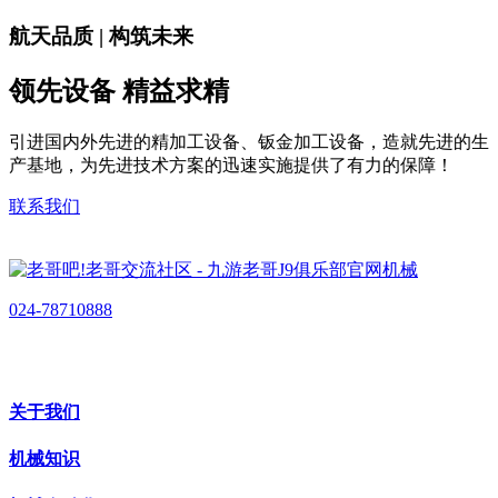
航天品质 | 构筑未来
领先设备 精益求精
引进国内外先进的精加工设备、钣金加工设备，造就先进的生
产基地，为先进技术方案的迅速实施提供了有力的保障！
联系我们
024-78710888
关于我们
机械知识