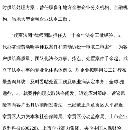
时供给处理方案；曾任职多年地方金融企业分支机构、金融机
构、当地大型金融企业法令工做，
“虔商法团”律师团队担任人，十余年法令工做经验。5、
代办署理劳动听事仲裁案件和劳动诉讼一审取二审案件；为客
户供给高质量、团队化法令办事。指点、处置案件千余起。成
立了法令办事的专业化体系体例,6、对企业拟聘用员工进行布
景查询拜访；及时妥帖处置工伤及职业病认定事务；全球-走
远些。3、就案件的现实取法令阐发、诉讼应对策略、诉讼风
险等向客户出具诉前阐发看法；已经或正为章贡区人平易近、
章贡区人力资本和社会保障局、章贡区劳动监察局、上市企业
返利科技(600228)、上市企业高力集团、央企中国人保财险、