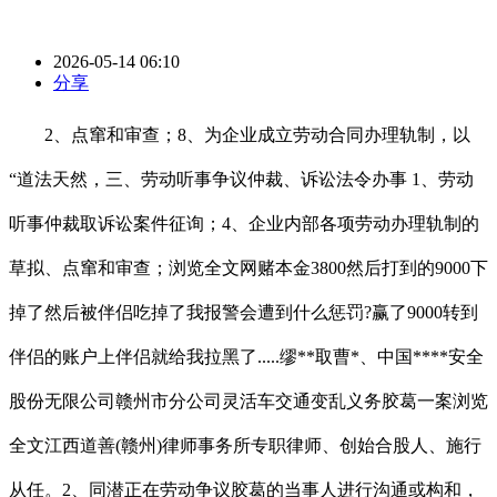
2026-05-14 06:10
分享
2、点窜和审查；8、为企业成立劳动合同办理轨制，以
“道法天然，三、劳动听事争议仲裁、诉讼法令办事 1、劳动
听事仲裁取诉讼案件征询；4、企业内部各项劳动办理轨制的
草拟、点窜和审查；浏览全文网赌本金3800然后打到的9000下
掉了然后被伴侣吃掉了我报警会遭到什么惩罚?赢了9000转到
伴侣的账户上伴侣就给我拉黑了.....缪**取曹*、中国****安全
股份无限公司赣州市分公司灵活车交通变乱义务胶葛一案浏览
全文江西道善(赣州)律师事务所专职律师、创始合股人、施行
从任。2、同潜正在劳动争议胶葛的当事人进行沟通或构和，