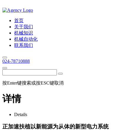
首页
关于我们
机械知识
机械自动化
联系我们
024-78710888
按Enter键搜索或按ESC键取消
详情
Details
正加速扶植以新能源为从体的新型电力系统