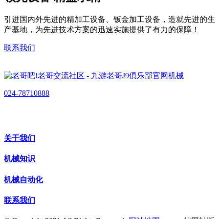
引进国内外先进的精加工设备、钣金加工设备，造就先进的生
产基地，为先进技术方案的迅速实施提供了有力的保障！
联系我们
024-78710888
关于我们
机械知识
机械自动化
联系我们