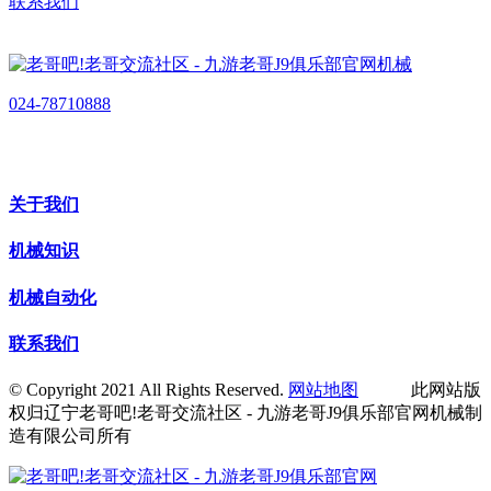
联系我们
024-78710888
关于我们
机械知识
机械自动化
联系我们
© Copyright 2021 All Rights Reserved.
网站地图
此网站版
权归辽宁老哥吧!老哥交流社区 - 九游老哥J9俱乐部官网机械制
造有限公司所有