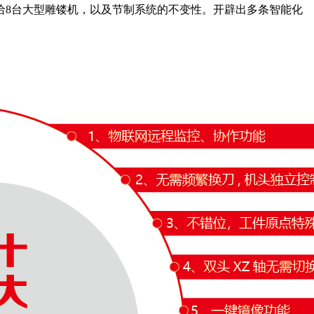
给8台大型雕镂机，以及节制系统的不变性。开辟出多条智能化