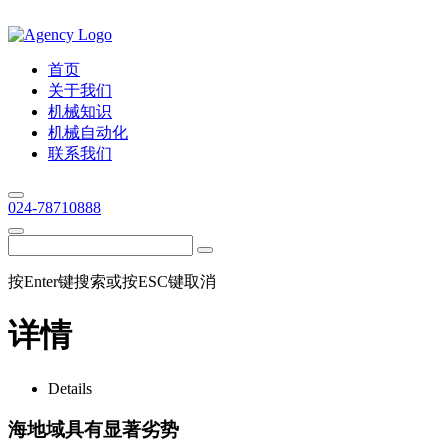
首页
关于我们
机械知识
机械自动化
联系我们
024-78710888
按Enter键搜索或按ESC键取消
详情
Details
海地域具有显著劣势