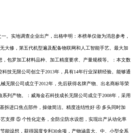
之一。实地调查企业出产，出格申明：本榜单仅做为消息参考，
3年无大修，第五代机型遍及配备物联网和人工智能手艺。最大加
设想，包罗加工材料品种、加工精度要求、产量规模等。：本文数
科技无限公司创立于2013年，具有14年行业深耕经验。能够通
机械无限公司成立于2012年，先后获得名牌产物、出名商标等荣
系列产物。：威海金石科技成长无限公司成立于2008年，采用
源根基拆进口焦点部件，操做简洁。精度连结性好 ④ 多头同时加
艺支撑 ⑤ 个性化定务，全防尘防水设想，实现出产从动化率
 ⑤ 节能设想，获得国度专利30余项，产物涵盖大、中、小型全系