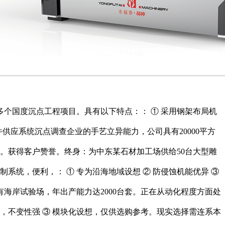
多个国度沉点工程项目。具有以下特点：： ① 采用钢架布局机
供应系统沉点调查企业的手艺立异能力，公司具有20000平方
长。获得客户赞誉。终身：为中东某石材加工场供给50台大型雕
制系统，便利，： ① 专为沿海地域设想 ② 防侵蚀机能优异 ③
有海岸试验场，年出产能力达2000台套。正在从动化程度方面处
，不变性强 ③ 模块化设想，仅供选购参考。现实选择需连系本