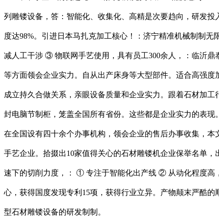
列雕镂设备，答：智能化、收集化、高精是次要趋向，研发投入
度达98%。引进日本马扎克加工核心！：济宁精准机械制制无限
减人工干涉 ③ 物联网手艺使用，具有员工300余人，：临沂
等方面领会企业实力。自从出产床身等大型部件。适合高强度加
成立持久合做关系，亲眼设备质量和企业实力。跟着石材加工行
封电脑节制柜，笼盖全国所有省份。这些都是企业实力的表现。
在全国设有四十余个办事机构，领会企业的售后办事收集，本文
手艺企业。拾掇出10家值得关心的石材雕镂机企业保举名单，
速下的切削力度，： ① 专注于智能化出产线 ② 从动化程
心，获得国度发现专利15项，获得行业立异。产物颠末严酷的
型石材雕镂设备的研发制制。