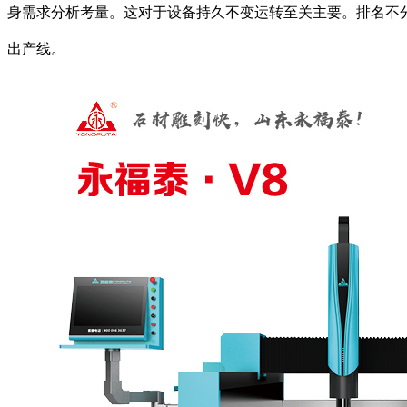
身需求分析考量。这对于设备持久不变运转至关主要。排名不
出产线。