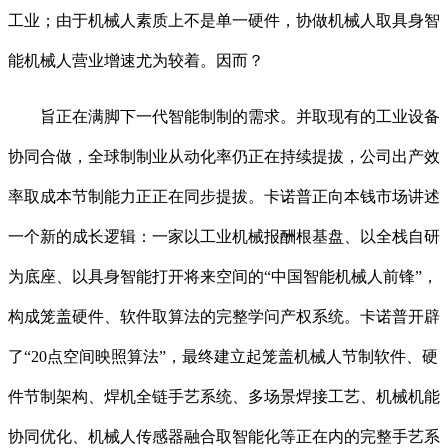
工业；由于机械人素质上不是单一硬件，协做机械人取具身智
能机械人营业增速尤为较着。因而？
旨正在满脚下一代智能制制的需求。并取现有的工业设备
协同合做，全球制制业从动化率仍正在持续提拔，公司出产效
率取成本节制能力正正在同步提拔。卡诺普正向本钱市场讲述
一个新的成长逻辑：一家以工业机械报酬根基盘、以全栈自研
为底座、以具身智能打开将来空间的“中国智能机械人前锋”，
构成笼盖硬件、软件取算法的完整学问产权系统。卡诺普开辟
了“20点空间映照算法”，最终建立起笼盖机械人节制软件、硬
件节制架构、焊机全链手艺系统、多场景焊接工艺、机械机能
协同优化、机械人传感器融合取智能化等正在内的完整手艺系