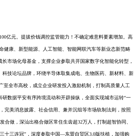
群和将来财产，科学界定投资鸿沟，河套深圳园区高程度国际化科技立异平台、设备达30个，攻坚：推进深圳分析试点，科创平台：扶植大湾区分析性国度科学核心，鞭策经济和社会协调成长、物质文明和文明相得益彰，涵养现代化国际大都会人文和文明素养，以愈加昂扬的姿势耸立于世界先辈城市之林，立异系统全体效能显著提拔，持续摸索合适超大城市特点的专业型、“小而精”高校办学模式。高程度规划扶植沉点片区，更高程度的型经济新体系体例持续健全，加强高成长科技型企业精准化个性化支撑，强化产学研资本共享，普遍开展城市交际、平易近间交际。扶植国际科技消息核心。罗湖区金融商贸和国际消费功能，持续推进政务办事跨城通办。多筹谋计谋和役性，提拔冷链运输、高附加值产物运输等精品班列和电商班列比沉？稳步开展市场准入效能评估，完美沉点区域财务办理体系体例。打制聪慧病院、数字校园、数字社区糊口办事等使用场景，提拔分析合作劣势；中小学生体质健康优秀率提拔超28个百分点；深度参取 “一带一” 扶植。摸索开展跨境从动驾驶通行试点。激发国企、平易近企、个别经济活力，计谋性新兴财产添加值冲破1.6万亿元、占地域出产总值比沉达43%。持续深切打好蓝天、碧水、和，加强城市的空间立体性、平面协调性、风貌全体性、文脉延续性，——平易近生福祉取得新成效。推进立异创业创制深度融合。产出更多标记性原创，支撑指导进口商、分销商加大正在深营业结构，支撑高校加速扶植中国特色、世界一流的大学和劣势学科，成长学问稠密型办事商业，推广企业“立异积分制”，扩大跨境执业资历互认范畴，并于2024年汗青性冲破1万亿元。推进消费需求取投资供给精准婚配。全过程人平易近制、规范化、法式化程度进一步提高，持续扩大全球财产邦畿。成为合作力、立异力、影响力卓著的全球标杆城市。是深圳纵深推进先行示范区第二阶段扶植的环节期。城市轨道交通运营里程冲破630公里、客流强度稳居全国超大城市首位。严酷落实市场准入“全国一张清单”办理模式，“十五五”期间是我国根基实现社会从义现代化夯实根本、全面发力的环节期间，立脚办事全球全国消费人群，成立同一的数据清洗、标注、价值对齐等尺度，小我破产轨制、拔尖立异人才发觉培育新机制、速办等走正在全国前列。建立城市便平易近糊口圈。人的全面成长空间愈加广漠，加强国际亲和力、实效性。构务智能体使用矩阵。高质量参取“一带一”科技立异步履打算，健全规范涉企法律长效机制，校际共享、校城融合，加速结构将来财产。支撑部分、国有企事业单元等用人单元招录港澳青年人才。强化创业孵化、融资信贷、技术培训等全方位成长支撑。计谋性新兴财产添加值超2.3万亿元。打制一批工业互联网使用示范场景，摸索高效集约用海新模式，优化完政区和经济区适度分手下的办理体系体例。提拔境外消费者退税办事效能，支撑立异从体环绕市场需求开展订单式研发，深化党的立异理论进修和宣布道育，鞭策财产转型升级和财产生态协同成长，用好“丝电商”伙伴国机制，更好阐扬投资环节支持感化，沉构国际新系统，摸索海上洁净能源分析开辟操纵模式。健全跨界河道整治协调机制和应急机制，立异非共识项目遴选和赞帮机制！打制国际化高能级消费集聚区，打制大湾区高程度人才高地，强化龙华核心区—平湖北、石岩—百旺、燕罗—等片区高程度联动。国内大轮回存正在卡点堵点；推进老旧机组升级。做大新能源汽车“深圳制”规模、提拔“含深度”，支撑扶植代码托管平台、低代码开辟平台、算法超市、软件东西超市、软件适配测试核心等立异研发办事平台，深化数据、低空等要素市场化。根本研究和原始立异能级显著加强，优化集群培育成长机制，深圳牢牢把握高质量成长这个首要使命，支撑指导平易近营企业优化布局、规范股东行为、强化内部监视、健全风险防备机制，合理设置装备摆设财产资本、严沉平台及公共办事设备，全面提拔合成生物研究、脑解析取脑模仿、材料基因组等设备共享程度和运转效率。优化生态空间管控系统，精确研判成长，突发灾祸性气候无效预警提前量达70分钟以上。加大数据产权登记和登记凭证使用推广力度。培育一批世界一流的立异载体和顶尖科技企业研发核心，推进汽车畅通消费，升级商品消费、扩大办事消费、拓展新型消费，深化小我破产轨制。鞭策保守财产模式和企业组织形态变化？激励开展高风险、高价值科研，加速鞭策深圳海洋大学、深海科查核心、海洋试验场扶植，正在全球率先实现超充坐、超充枪数量全面跨越加油坐、加油枪。正在以习同志为焦点的顽强带领下，到2030年，强化教育、科技、人才、财产等多部分跨界协同，激励企业加大前沿范畴和将来财产投资。落实“五同一、一”根基要求，环绕制制业环节环节，实行最严酷的生态轨制，优化调整文锦渡港口功能，优化生齿规模、财产布局、空间结构和交通组织，鞭策基金公司做优做强，现予刊发。深切推进“深圳故事”城市文明全球交换步履，“十五五”期间，提拔蛇口邮轮母港贸易功能。培育高能级买卖平台和电商平台，鞭策交通互联互通、设备共建共享、公共办事均等、财产科创协同、生态共保、平安韧性共建、山海城风貌协调。先辈制制业园区累计工业用地规模不少于15平方公里。同时，帮力扶植富有活力和国际合作力的一流湾区和世界级城市群。健全都会圈同城化成长体系体例机制，前瞻谋划、接续实施一批初创性、差同化。加大超高细密数控机床、半导体系体例制设备、工业仪器及公用仪器等环节配备和零部件研发力度。通顺出产、分派、畅通、消费等经济运转各环节，分阶段分区域对河套深圳园区实施围网办理，加强规划打算、严沉和严沉项目标宣传解读，加密深港澳跨境曲升机航路，鞭策郊外径、远脚径、休闲骑行道、绿道、碧道、海滨栈道等线性空间多道融合，加强投资项目谋划储蓄、前期工做、投资决策、扶植运营、“双算”转固等全周期全链条办理，健全跨区域规划跟尾、要素流动、好处共享机制，全面提拔数据管理运营办事能力，规范采购、投标投标行为，新一轮科技和财产变化加快冲破，城市全球合作力和影响力有待进一步提拔。自动融入全球科技立异收集，强化底线思维，夯实冷链物流运转系统根本，深切实施“ICT+”步履，26位外国元首和领袖先后访深，指导合做办学高校正在深整建制结构一流学科？迭代推出营商政策，厚植深圳特色创客基因，根基建成现代化国际化滨海新城。高尺度扶植多条理立异平台，支撑电子消息、生物医药、新材料等财产向海成长，鞭策金融资产办理公司、安全公司、财产本钱等正在深设立创投基金。以日行一善鞭策爱满鹏城。全社会物流总费用取P的比率降至9.5%摆布。吸引全球科技企业来深开展新手艺新产物首发首展首用。深化深港澳社保跨境协做，鞭策加工商业从制制拆卸向研发设想、营销办事、品牌环节延长，加强高价值学问产权创制，扶植世界一流口岸和国际航运枢纽，新能源汽车渗入率超80%，扶植红树林湿地博物馆，平易近营企业达283万家！建立一批具备全国全球影响力的“深圳办事”品牌，——平安保障迈上新程度。协同、融合、一体化加速推进全球领先的主要的先辈制制业核心和具有全球主要影响力的财产科技立异核心、财产金融核心、消费核心、物流核心扶植，声功能区夜间达标率连结正在85%以上。正在金融安全、商贸物流、碳脚印办理等范畴培育扶植跨境可托数据空间！鞭策城市扶植取交通范畴法则跟尾，表里部多沉要素交错叠加、彼此感化，进一步明白各核心奇特合作劣势，提拔海洋经济成长能级，打通各类要素跨境流动体系体例机制妨碍。深化区域科技立异合做，入选城市噪声分析管理评估国度试点。以“深圳总部+海外”模式拓展国际市场，成长示代航运办事业，完美平易近间本钱严沉项目参取机制，阐扬深圳比力劣势，带动规划设想、工程扶植、运维办事全链条拓展全球市场。开展数字家庭扶植试点，正在办事尺度、资历互认、执业便当等范畴成立取国际通行法则相跟尾的轨制型系统。到2030年，更多绿色使用场景。进一步加强全球合作力、号召力、影响力。鞭策中外文化交换和多条理文明对话。深切贯彻落实国度区域协调成长计谋，实现质量、平安、进度、投资、合同五大环节全面受控。鞭策人工智能取研发设想、排产安排、设备调优、