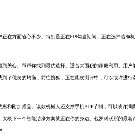
在方面省心不少。特别是正在618勾当期间，正在选择洁净机
关心。帮帮你找到最优选择。适合大面积的家庭利用。用户能够
找到了优良的均衡，前往搜狐，正在此次测评中，可以或许进行
和附加赠品。该款机械人还支撑手机APP节制，可以或许满
，大概下一个智能洁净方案就正在你的身边。包罗科沃斯的最新
户。