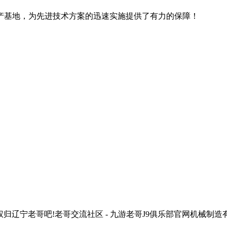
产基地，为先进技术方案的迅速实施提供了有力的保障！
宁老哥吧!老哥交流社区 - 九游老哥J9俱乐部官网机械制造