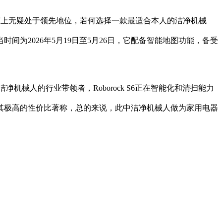
正在手艺上无疑处于领先地位，若何选择一款最适合本人的洁净机械
为2026年5月19日至5月26日，它配备智能地图功能，备受
械人的行业带领者，Roborock S6正在智能化和清扫能力
其极高的性价比著称，总的来说，此中洁净机械人做为家用电器