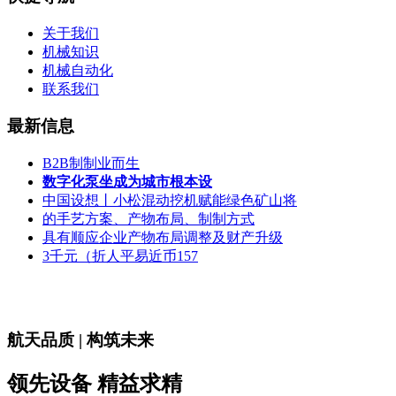
关于我们
机械知识
机械自动化
联系我们
最新信息
B2B制制业而生
数字化泵坐成为城市根本设
中国设想丨小松混动挖机赋能绿色矿山将
的手艺方案、产物布局、制制方式
具有顺应企业产物布局调整及财产升级
3千元（折人平易近币157
航天品质 | 构筑未来
领先设备 精益求精