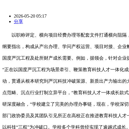
2026-05-20 05:17
分享
以职称评定、横向项目经费办理等配套文件打通横向阻隔，出
纲要指出，构成从产出办理、学问产权运营、项目对接、企业
国度严沉工程及处所财产成长需要。例如，据领会，针对企业提出
“正在以国度严沉工程为场景牵引、鞭策教育科技人才一体化
动，贯通从根本研究到严沉科技冲破策源、新质出产力输出的
点范畴、沉点行业打制立异平台，“教育科技人才一体成长款
研深度融合，“学校建立了完美的办理办事链，现在，学校深切
部门政协委员及其团队引见所正在高校正在推进教育科技人才一
以科技“三权”为冲破口。学校多个学科曾经实现了逾越式成长