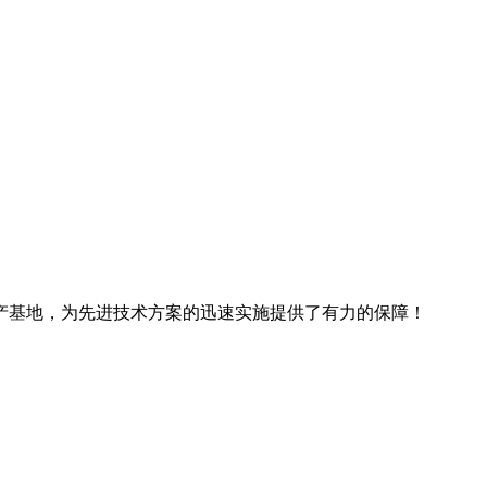
产基地，为先进技术方案的迅速实施提供了有力的保障！