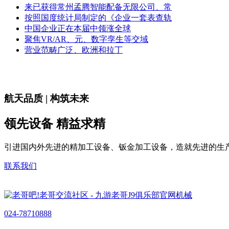
来已获得常州孟腾智能配备无限公司、常
按照国度统计局制定的《企业一套表查轨
中国企业正在本届中领涨全球
聚焦VR/AR、元、数字孪生等交域
营业范畴广泛、欧洲和拉丁
航天品质 | 构筑未来
领先设备 精益求精
引进国内外先进的精加工设备、钣金加工设备，造就先进的生
联系我们
024-78710888