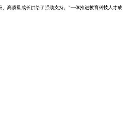
级、高质量成长供给了强劲支持。“一体推进教育科技人才成