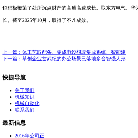
也积极鞭策了处所沉点财产的高质高速成长。取东方电气、华
长。截至2025年10月，取得了不凡成效。
上一篇：
体工艺取配备、集成电设想取集成系统、智能建
下一篇：
草创企业玄武纪的办公场景已落地多台智强人形
快捷导航
关于我们
机械知识
机械自动化
联系我们
最新信息
2016年公司正