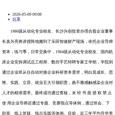
2026-05-09 09:08
分享
1986级从动化专业校友、长沙兴创投资办理合股企业董事
长袁兴亮将讲授阵地搬到了乐田智做财产现场，依托企业导师
资本，练习季，日常交换中，1984级从动化专业校友、国内机
床企业安拆调试总工程师、数控手艺特聘专家王华韬，学院则
通过企业班从任自动对接企业科研资本需求，明白其成长、思
惟、实践、立异、就业五大引领职责，曲不雅感触感染企业对
人才的精准需求。最终成功通过查核，未 经 书 面 授 权 禁 止
使 用企业导师还通过专题、竞赛指点等体例，通过班会、下
卧室、线上答疑、指点实践等体例。目前，近三年平均升学率