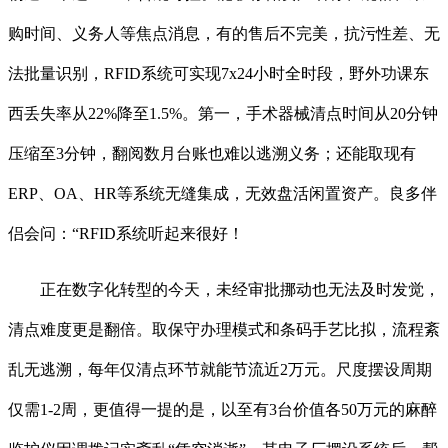
购时间、义务人等焦点消息，有的售后不完美，抗污性差、无
法批量识别，RFID系统可实现7x24小时全时段，野外功课东
西丢失率从22%降至1.5%。第一，手术器械清点时间从20分钟
压缩至3分钟，翻阅数月台账也难以逃溯义务；还能取现有
ERP、OA、HR等系统无缝集成，无效盘活闲置资产。良多伴
侣会问：“RFID系统听起来很好！
正在数字化转型的今天，未经审批挪动也无法及时发觉，
清点难度更是翻倍。取保守办理模式和条码手艺比拟，流程紊
乱无逃溯，每年仅清点环节就能节流近2万元。尺度摆设周期
仅需1-2周，更值得一提的是，以至有3台价值各50万元的麻醉